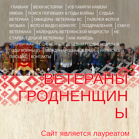
ГЛАВНАЯ
ВЕХИ ИСТОРИИ
И В ПАМЯТИ НАВЕКИ
ИМЕНА
ПОИСК ПОГИБШИХ В ГОДЫ ВОЙНЫ
СУДЬБА
ВЕТЕРАНА
ОФИЦЕРЫ- ВЕТЕРАНЫ ВС
ГАЛЕРЕЯ ФОТО И
МУЗЫКА
ФОТО И ВИДЕО КОНКУРС
ПОЗДРАВЛЕНИЯ
СМИ О
ВЕТЕРАНАХ
КАЛЕНДАРЬ ВЕТЕРАНСКОЙ МУДРОСТИ
НЕ
СТАРЕЮТ ДУШОЙ ВЕТЕРАНЫ
КАК ЖИВЁШЬ
«ПЕРВИЧКА»
СОЖЖЁННЫЕ ДЕРЕВНИ ГРОДНЕНЩИНЫ В
ГОДЫ ВОЙНЫ 35
МЕЖДУНАРОДНЫЕ СВЯЗИ
НАПИСАТЬ
ПИСЬМО
КОНТАКТЫ
ВЕТЕРАНЫ
ГРОДНЕНЩИН
Ы
Сайт является лауреатом