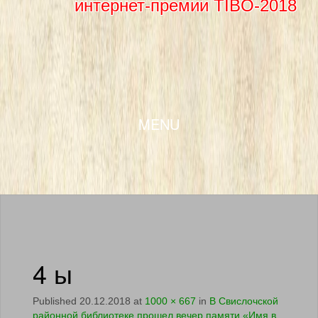
интернет-премии TIBO-2018
SKIP TO CONTENT
MENU
4 ы
Published
20.12.2018
at
1000 × 667
in
В Свислочской
районной библиотеке прошел вечер памяти «Имя в