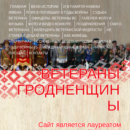
ГЛАВНАЯ
ВЕХИ ИСТОРИИ
И В ПАМЯТИ НАВЕКИ
ИМЕНА
ПОИСК ПОГИБШИХ В ГОДЫ ВОЙНЫ
СУДЬБА
ВЕТЕРАНА
ОФИЦЕРЫ- ВЕТЕРАНЫ ВС
ГАЛЕРЕЯ ФОТО И
МУЗЫКА
ФОТО И ВИДЕО КОНКУРС
ПОЗДРАВЛЕНИЯ
СМИ О
ВЕТЕРАНАХ
КАЛЕНДАРЬ ВЕТЕРАНСКОЙ МУДРОСТИ
НЕ
СТАРЕЮТ ДУШОЙ ВЕТЕРАНЫ
КАК ЖИВЁШЬ
«ПЕРВИЧКА»
СОЖЖЁННЫЕ ДЕРЕВНИ ГРОДНЕНЩИНЫ В
ГОДЫ ВОЙНЫ 35
МЕЖДУНАРОДНЫЕ СВЯЗИ
НАПИСАТЬ
ПИСЬМО
КОНТАКТЫ
ВЕТЕРАНЫ
ГРОДНЕНЩИН
Ы
Сайт является лауреатом