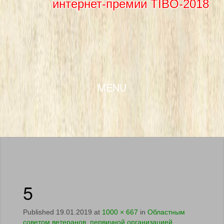
интернет-премии TIBO-2018
SKIP TO CONTENT
MENU
5
Published
19.01.2019
at
1000 × 667
in
Областным
советом ветеранов, первичной организацией