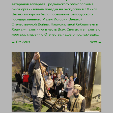
ветеранов аппарата Гродненского облисполкома
была организована поездка на экскурсию в г.Минск.
Целью экскурсии было посещение Белорусского
Государственного Музея Истории Великой
Отечественной Войны, Национальной библиотеки и
Храма – памятника в честь Всех Святых и в память о
жертвах, спасению Отечества нашего послуживших.
←
Previous
Next
→