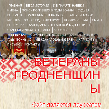
ГЛАВНАЯ
ВЕХИ ИСТОРИИ
И В ПАМЯТИ НАВЕКИ
ИМЕНА
ПОИСК ПОГИБШИХ В ГОДЫ ВОЙНЫ
СУДЬБА
ВЕТЕРАНА
ОФИЦЕРЫ- ВЕТЕРАНЫ ВС
ГАЛЕРЕЯ ФОТО И
МУЗЫКА
ФОТО И ВИДЕО КОНКУРС
ПОЗДРАВЛЕНИЯ
СМИ О
ВЕТЕРАНАХ
КАЛЕНДАРЬ ВЕТЕРАНСКОЙ МУДРОСТИ
НЕ
СТАРЕЮТ ДУШОЙ ВЕТЕРАНЫ
КАК ЖИВЁШЬ
«ПЕРВИЧКА»
СОЖЖЁННЫЕ ДЕРЕВНИ ГРОДНЕНЩИНЫ В
ГОДЫ ВОЙНЫ 35
МЕЖДУНАРОДНЫЕ СВЯЗИ
НАПИСАТЬ
ПИСЬМО
КОНТАКТЫ
ВЕТЕРАНЫ
ГРОДНЕНЩИН
Ы
Сайт является лауреатом