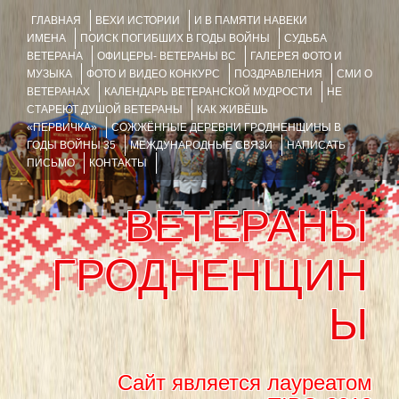
ГЛАВНАЯ
ВЕХИ ИСТОРИИ
И В ПАМЯТИ НАВЕКИ
ИМЕНА
ПОИСК ПОГИБШИХ В ГОДЫ ВОЙНЫ
СУДЬБА
ВЕТЕРАНА
ОФИЦЕРЫ- ВЕТЕРАНЫ ВС
ГАЛЕРЕЯ ФОТО И
МУЗЫКА
ФОТО И ВИДЕО КОНКУРС
ПОЗДРАВЛЕНИЯ
СМИ О
ВЕТЕРАНАХ
КАЛЕНДАРЬ ВЕТЕРАНСКОЙ МУДРОСТИ
НЕ
СТАРЕЮТ ДУШОЙ ВЕТЕРАНЫ
КАК ЖИВЁШЬ
«ПЕРВИЧКА»
СОЖЖЁННЫЕ ДЕРЕВНИ ГРОДНЕНЩИНЫ В
ГОДЫ ВОЙНЫ 35
МЕЖДУНАРОДНЫЕ СВЯЗИ
НАПИСАТЬ
ПИСЬМО
КОНТАКТЫ
ВЕТЕРАНЫ
ГРОДНЕНЩИН
Ы
Сайт является лауреатом