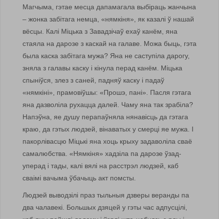
Магчыма, гэтае месца дапамагала выбіраць жанчына
– жонка забітага немца, «нямкіня», як казалі ў нашай
вёсцы. Калі Міцька з Завадзічаў ехаў канём, яна
стаяла на дарозе з каскай на галаве. Можа быць, гэта
была каска забітага мужа? Яна не саступіла дарогу,
зняла з галавы каску і кінула перад канём. Міцька
спыніўся, злез з саней, падняў каску і падаў
«нямкіні», прамовіўшы: «Прошэ, пані». Пасля гэтага
яна дазволіла рухацца далей. Чаму яна так зрабіла?
Напэўна, яе душу перапаўняла нянавісць да гэтага
краю, да гэтых людзей, вінаватых у смерці яе мужа. І
пакорлівасцю Міцькі яна хоць крыху задаволіла сваё
самалюбства. «Нямкіня» хадзіла па дарозе ўзад-
уперад і тады, калі вялі на расстрэл людзей, каб
сваімі вачыма ўбачыць акт помсты.
Людзей выводзілі праз тыльныя дзверы веранды па
два чалавекі. Большых дзяцей у гэты час адпусцілі,