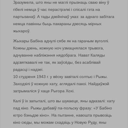
Зразумела, што яны не маглі прызнаць сваю віну ў
гібелі немца ў час перастрэлкі і спісалі гэта на
партызанаў. А тады дзейнічаў указ: за аднаго забітага
немца павінны быць пакараны дзесяць мірных
жыхароў.
Жыхары Бабіна адчулі сябе як на гарачым вуголлі.
Кожны дзень, кожную ноч узмацнялася трывога,
адчуванне набліжэння нядобрага. Нават Каляды
адсвяткавалі не так, як заўсёды, без асаблівай
радасці і надзеі.
10 студзеня 1943 г. у вёску завіталі солтыс і Рыжы.
Заходзілі ў кожную хату, аглядалі пакоі. Найдаўжэй
затрымаліся ў хаце Рыгора Хохі.
Калі ў іх запыталі, што вы шукаеце, яны адказалі: хату
пад кіно. Рыжы дабавіў па-польску фразу: «У Бабіно
ютро бэньдзе кіно». На пытанне, навошта прывозіць
кіно сюды, мы можам схадзіць у Новую Руду, яны