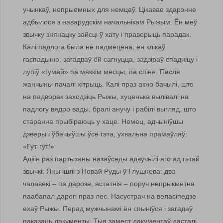
учынкаў, непрыемных для немцаў. Цікавае здарэнне
адбылося з наварудскім начальнікам Рыжым. Ён меў
звычку знянацку зайсці ў хату і праверыць парадак.
Калі падлога была не падмецена, ён клікаў
гаспадыню, загадваў ёй сагнуцца, задзіраў спадніцу і
лупіў «гумай» па мяккім месцы, па спіне. Пасля
жанчыны пачалі хітрыць. Калі праз акно бачылі, што
на падворак заходзіць Рыжы, хуценька вылівалі на
падлогу вядро вады, бралі анучу і рабілі выгляд, што
старанна прыбіраюць у хаце. Немец, адчыніўшы
дзверы і ўбачыўшы ўсё гэта, ухвальна прамаўляў:
«Гут-гут!»
Адзін раз партызаны назаўсёды адвучылі яго ад гэтай
звычкі. Яны ішлі з Новай Руды ў Глушнева: два
чалавекі – па дарозе, астатнія – поруч непрыкметна
паабапал дарогі праз лес. Насустрач на веласіпедзе
ехаў Рыжы. Перад мужчынамі ён спыніўся і загадаў
паказаць дакументы. Тыя замест дакументаў дасталі