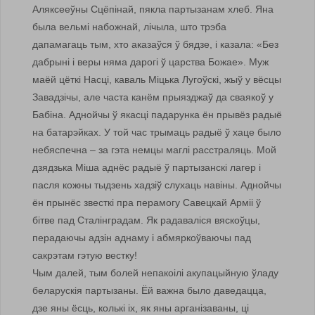
Аляксееўны Сцёпінай, пякла партызанам хлеб. Яна
была вельмі набожнай, лічыла, што трэба
дапамагаць тым, хто аказаўся ў бядзе, і казала: «Без
дабрыні і веры няма дарогі ў царства Божае». Муж
маёй цёткі Насці, каваль Міцька Лугоўскі, жыў у вёсцы
Завадзічы, але часта канём прыязджаў да сваякоў у
Бабіна. Аднойчы ў якасці падарунка ён прывёз радыё
на батарэйках. У той час трымаць радыё ў хаце было
небяспечна – за гэта немцы маглі расстраляць. Мой
дзядзька Міша аднёс радыё ў партызанскі лагер і
пасля кожны тыдзень хадзіў слухаць навіны. Аднойчы
ён прынёс звесткі пра перамогу Савецкай Арміі ў
бітве пад Сталінградам. Як радаваліся вяскоўцы,
перадаючы адзін аднаму і абмяркоўваючы пад
сакрэтам гэтую вестку!
Чым далей, тым болей непакоілі акупацыйную ўладу
беларускія партызаны. Ёй важна было даведацца,
дзе яны ёсць, колькі іх, як яны арганізаваны, ці