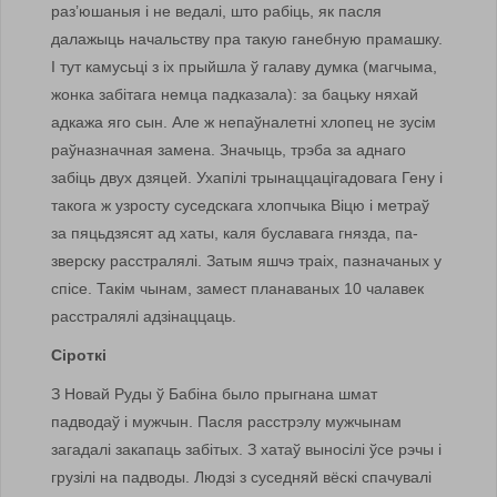
раз’юшаныя і не ведалі, што рабіць, як пасля
далажыць начальству пра такую ганебную прамашку.
І тут камусьці з іх прыйшла ў галаву думка (магчыма,
жонка забітага немца падказала): за бацьку няхай
адкажа яго сын. Але ж непаўналетні хлопец не зусім
раўназначная замена. Значыць, трэба за аднаго
забіць двух дзяцей. Ухапілі трынаццацігадовага Гену і
такога ж узросту суседскага хлопчыка Віцю і метраў
за пяцьдзясят ад хаты, каля буславага гнязда, па-
зверску расстралялі. Затым яшчэ траіх, пазначаных у
спісе. Такім чынам, замест планаваных 10 чалавек
расстралялі адзінаццаць.
Сіроткі
З Новай Руды ў Бабіна было прыгнана шмат
падводаў і мужчын. Пасля расстрэлу мужчынам
загадалі закапаць забітых. З хатаў выносілі ўсе рэчы і
грузілі на падводы. Людзі з суседняй вёскі спачувалі