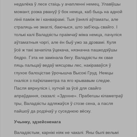
недалёка ў лесе стаіць у ачапленні немец. Улавіўшы
момант, рэзка рвануў ў бок немца, каб быць на адной
лініі паміж ім і канваірамі. Тыя ўзнялі аўтаматы, але
страляць не змаглі, баючыся, што заб’юць свайго. І
толькі калі Валадзісты праімчаў міма немца, пачуліся
аўтаматныя чэргі, але ён быў ужо за дрэвамі. Куля
ўсё ж такі зачапіла ўцекача, нязначна пашкодзіўшы
бядро. Гэта не замінала бегу. Валадзісты як свае
пяць пальцаў ведаў мясцовы лес, накіраваўся ў
глухое балоцістае ўрочышча Высокі Груд. Немцы
гналіся з паўкіламетра па яго крывавым следзе.
Пасля вярнуліся і, хутчэй за ўсё для свайго
апраўдання, сказалі: «Здохне». Прабегшы кіламетраў
тры, Валадзісты адляжаўся ў стозе сена, а пасля
пайшоў да родзічаў у суседнюю вёску.
Учынку, здзейсненага
Валадзістым, карнікі ніяк не чакалі. Яны былі вельмі