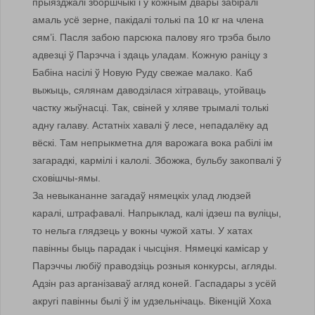
прыязджалі зборшчыкі і ў кожным двары забіралі
амаль усё зерне, пакідалі толькі па 10 кг на члена
сям’і. Пасля забою парсюка палову яго трэба было
адвезці ў Парэчча і здаць уладам. Кожную раніцу з
Бабіна насілі ў Новую Руду свежае малако. Каб
выжыць, сялянам даводзілася хітраваць, утойваць
частку жыўнасці. Так, свіней у хляве трымалі толькі
адну галаву. Астатніх хавалі ў лесе, непадалёку ад
вёскі. Там непрыкметна для варожага вока рабілі ім
загарадкі, кармілі і калолі. Збожжа, бульбу закопвалі ў
сховішчы-ямы.
За невыкананне загадаў нямецкіх улад людзей
каралі, штрафавалі. Напрыклад, калі ідзеш па вуліцы,
то нельга глядзець у вокны чужой хаты. У хатах
павінны быць парадак і чысціня. Нямецкі камісар у
Парэччы любіў праводзіць розныя конкурсы, агляды.
Адзін раз арганізаваў агляд коней. Гаспадары з усёй
акругі павінны былі ў ім удзельнічаць. Вікенцій Хоха