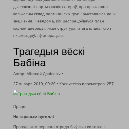
дыслакацыі партызанскіх лагераў, пра прыкладны
колькасны склад партызанскіх груп і рыхтаваліся да іх
знішчэння. Невядома, кім распрацоўваўся план
карнай аперацыі, якая структура гэтага плана, хто і
як ажыццяўляў аперацыю.
Трагедыя вёскі
Бабіна
Автор: Мiкалай Данiловiч
•
27 января 2019, 09:20 •
Количество просмотров: 257
Працяг.
На гарачым вуголлі
Правадніком першага атрада быў сын солтыса з