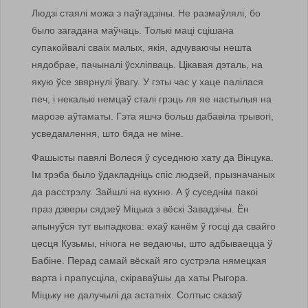
Людзі стаялі можа з паўгадзіны. Не размаўлялі, бо
было загадана маўчаць. Толькі маці сцішана
супакойвалі сваіх малых, якія, адчуваючы нешта
нядобрае, пачыналі ўсхліпваць. Цікавая дэталь, на
якую ўсе звярнулі ўвагу. У гэты час у хаце палілася
печ, і некалькі немцаў сталі грэць ля яе настылыя на
марозе аўтаматы. Гэта яшчэ больш дабавіла трывогі,
усведамлення, што бяда не міне.
Фашысты павялі Волеся ў суседнюю хату да Вінцука.
Ім трэба было ўдакладніць спіс людзей, прызначаных
да расстрэлу. Зайшлі на кухню. А ў суседнім пакоі
праз дзверы сядзеў Міцька з вёскі Завадзічы. Ён
апынуўся тут выпадкова: ехаў канём ў госці да свайго
цесця Кузьмы, нічога не ведаючы, што адбываецца ў
Бабіне. Перад самай вёскай яго сустрэла нямецкая
варта і прапусціла, скіраваўшы да хаты Рыгора.
Міцьку не далучылі да астатніх. Солтыс сказаў