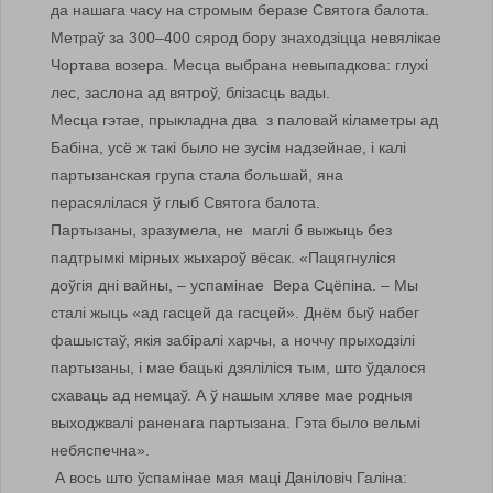
да нашага часу на стромым беразе Святога балота.
Метраў за 300–400 сярод бору знаходзіцца невялікае
Чортава возера. Месца выбрана невыпадкова: глухі
лес, заслона ад вятроў, блізасць вады.
Месца гэтае, прыкладна два з паловай кіламетры ад
Бабіна, усё ж такі было не зусім надзейнае, і калі
партызанская група стала большай, яна
перасялілася ў глыб Святога балота.
Партызаны, зразумела, не маглі б выжыць без
падтрымкі мірных жыхароў вёсак. «Пацягнуліся
доўгія дні вайны, – успамінае Вера Сцёпіна. – Мы
сталі жыць «ад гасцей да гасцей». Днём быў набег
фашыстаў, якія забіралі харчы, а ноччу прыходзілі
партызаны, і мае бацькі дзяліліся тым, што ўдалося
схаваць ад немцаў. А ў нашым хляве мае родныя
выходжвалі раненага партызана. Гэта было вельмі
небяспечна».
А вось што ўспамінае мая маці Даніловіч Галіна: