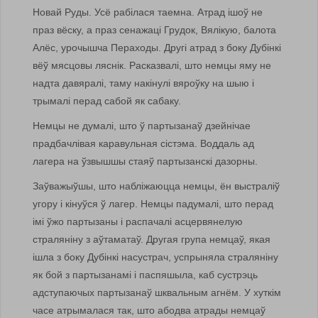
Новай Руды. Усё рабілася таемна. Атрад ішоў не
праз вёску, а праз сенажаці Грудок, Вялікую, балота
Алёс, урочышча Пераходы. Другі атрад з боку Дубінкі
вёў мясцовы ляснік. Расказвалі, што немцы яму не
надта давяралі, таму накінулі вяроўку на шыю і
трымалі перад сабой як сабаку.
Немцы не думалі, што ў партызанаў дзейнічае
прадбачлівая каравульная сістэма. Воддаль ад
лагера на ўзвышшы стаяў партызанскі дазорны.
Заўважыўшы, што набліжаюцца немцы, ён выстраліў
угору і кінуўся ў лагер. Немцы падумалі, што перад
імі ўжо партызаны і распачалі асцервянелую
страляніну з аўтаматаў. Другая група немцаў, якая
ішла з боку Дубінкі насустрач, успрыняла страляніну
як бой з партызанамі і паспяшыла, каб сустрэць
адступаючых партызанаў шквальным агнём. У хуткім
часе атрымалася так, што абодва атрады немцаў