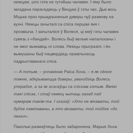
немцам, што гэта не тутэйшы чалавек. І яму было
загадана пераседзець у Вінцука ў гэты час. Дык вось
Міцька праз прыадчыненыя дзверы чуў размову на
кухні. Немцы зачыталі са спіса першае імя і
прозвішча. І запыталіся ў Волеся, ці меў гэты чалавек
сувязь з «бандай». Волесь быў вельмі напалоханы і
не змог вымавіць ні слова. Немцы прыгразілі, і ён
вымушаны быў пацвердзіць правільнасць
падрыхтаванага спіса.
—
А потым,
– успамінае Раіса Хоха, – я
як сёння
помню, адкрываюцца дзверы, уваходзіць Волесь
уперадзе, а за ім эсэсаўцы са спіскам гэтым. Вялікі
такі спісак, і стаў немец чытаць загад пад
нумарам такім-та. І сказаў: «Хто не вінаваты, той
будзе памілаваны, а хто вінаваты, той пойдзе «до
пекел
».
Паколькі размаўляць было забаронена, Марыя Хоха