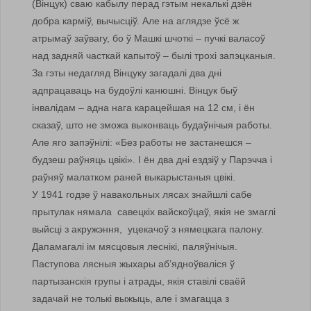
(Вінцук) сваю кабылу перад гэтым некалькі дзён
добра карміў, вычысціў. Але на аглядзе ўсё ж
атрымаў заўвагу, бо ў Машкі шчоткі – пучкі валасоў
над задняй часткай капытоў – былі трохі запэцканыя.
За гэты недагляд Вінцуку загадалі два дні
адпрацаваць на будоўлі канюшні. Вінцук быў
інвалідам – адна нага карацейшая на 12 см, і ён
сказаў, што не зможа выконваць будаўнічыя работы.
Але яго запэўнілі: «Без работы не застанешся –
будзеш раўняць цвікі». І ён два дні ездзіў у Парэчча і
раўняў малатком раней выкарыстаныя цвікі.
У 1941 годзе ў навакольных лясах знайшлі сабе
прытулак нямала савецкіх вайскоўцаў, якія не змаглі
выйсці з акружэння, уцекачоў з нямецкага палону.
Дапамагалі ім мясцовыя леснікі, паляўнічыя.
Паступова лясныя жыхары аб’ядноўваліся ў
партызанскія групы і атрады, якія ставілі сваёй
задачай не толькі выжыць, але і змагацца з