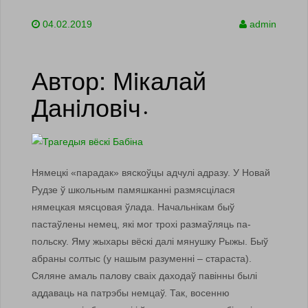
04.02.2019
admin
Автор: Мiкалай
Данiловiч
•
Нямецкі «парадак» вяскоўцы адчулі адразу. У Новай
Рудзе ў школьным памяшканні размясцілася
нямецкая мясцовая ўлада. Начальнікам быў
пастаўлены немец, які мог трохі размаўляць па-
польску. Яму жыхары вёскі далі мянушку Рыжы. Быў
абраны солтыс (у нашым разуменні – стараста).
Сяляне амаль палову сваіх даходаў павінны былі
аддаваць на патрэбы немцаў. Так, восенню