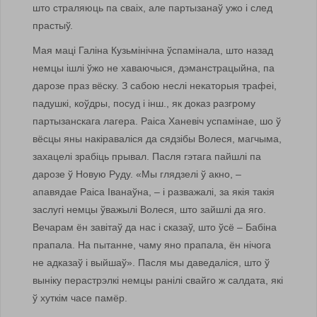
што страляюць па сваіх, але партызанаў ужо і след
прастыў.
Мая маці Галіна Кузьмінічна ўспамінала, што назад
немцы ішлі ўжо не хаваючыся, дэманстрацыйна, па
дарозе праз вёску. З сабою неслі некаторыя трафеі,
падушкі, коўдры, посуд і інш., як доказ разгрому
партызанскага лагера. Раіса Ханевіч успамінае, шо ў
вёсцы яны накіраваліся да сядзібы Волеся, магчыма,
захацелі зрабіць прывал. Пасля гэтага пайшлі па
дарозе ў Новую Руду. «Мы глядзелі ў акно, –
апавядае Раіса Іванаўна, – і разважалі, за якія такія
заслугі немцы ўважылі Волеся, што зайшлі да яго.
Вечарам ён завітаў да нас і сказаў, што ўсё – Бабіна
прапала. На пытанне, чаму яно прапала, ён нічога
не адказаў і выйшаў». Пасля мы даведаліся, што ў
выніку перастрэлкі немцы ранілі свайго ж салдата, які
ў хуткім часе памёр.