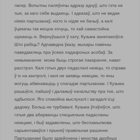
лагер. Вопытны паляўнічы адразу адчуў, што гэта не
тыя, за каго сябе выдаюць. І адказаў, што не ведае
ніякіх партызанаў, ніхто іх нідзе не бачыў, а калі
ўцекачы так моцна хочуць, то хай самастойна
шукаюць іх. Вярнуўшыся ў хату, Кузьма занепакоіўся.
Што рабіць? Адпаведна ўказу, жыхары павінны
паведамляць пра ўсякіх падазроных асобаў. За
невыкананне можа быць строгае пакаранне, нават
расстрэл. Калі гэтых двух падаслалі немцы, то справа
ў іх на кантролі, і калі не заявіць немцам, то яны
могуць абвінаваціць у спагадзе партызанам. І Кузьма
рашыўся, пайшоў і далажыў начальству пра тое, што
адбылося. Яго спакойна выслухалі і загадалі ісці
дадому. Больш не турбавалі. Кузьма ўпэўніўся, што
гэтыя два абарванцы спецыяльна падасланы
немцамі, і быў задаволены, што беспамылкова
сарыентаваўся і прыняў правільнае рашэнне.
Партызанамі было здзейснена і мноства дробных