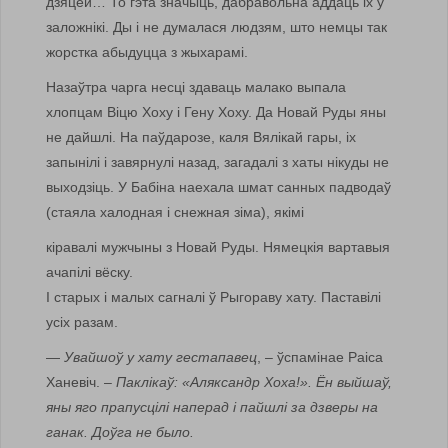
дзяцей… То гэта значыць, дабравольна аддаць іх у
заложнікі. Ды і не думалася людзям, што немцы так
жорстка абыдуцца з жыхарамі.
Назаўтра чарга несці здаваць малако выпала
хлопцам Віцю Хоху і Гену Хоху. Да Новай Руды яны
не дайшлі. На паўдарозе, каля Вялікай гары, іх
запынілі і завярнулі назад, загадалі з хаты нікуды не
выходзіць. У Бабіна наехала шмат санных падводаў
(стаяла халодная і снежная зіма), якімі
кіравалі мужчыны з Новай Руды. Нямецкія вартавыя
ачапілі вёску.
І старых і малых сагналі ў Рыгораву хату. Паставілі
усіх разам.
—
Увайшоў у хату гестапавец
, – ўспамінае Раіса
Ханевіч. –
Паклікаў: «Аляксандр Хоха!». Ён выйшаў,
яны яго прапусцілі наперад і пайшлі за дзверы на
ганак. Доўга не было.