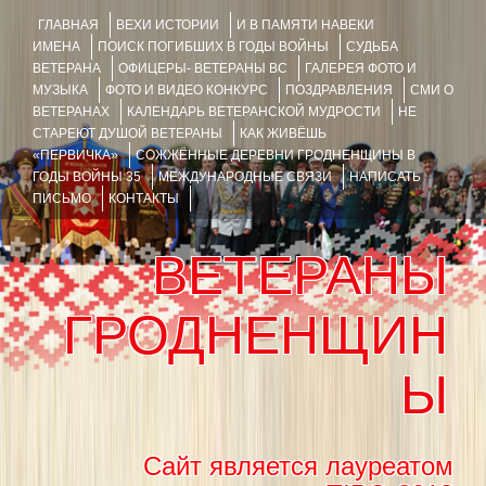
ГЛАВНАЯ
ВЕХИ ИСТОРИИ
И В ПАМЯТИ НАВЕКИ
ИМЕНА
ПОИСК ПОГИБШИХ В ГОДЫ ВОЙНЫ
СУДЬБА
ВЕТЕРАНА
ОФИЦЕРЫ- ВЕТЕРАНЫ ВС
ГАЛЕРЕЯ ФОТО И
МУЗЫКА
ФОТО И ВИДЕО КОНКУРС
ПОЗДРАВЛЕНИЯ
СМИ О
ВЕТЕРАНАХ
КАЛЕНДАРЬ ВЕТЕРАНСКОЙ МУДРОСТИ
НЕ
СТАРЕЮТ ДУШОЙ ВЕТЕРАНЫ
КАК ЖИВЁШЬ
«ПЕРВИЧКА»
СОЖЖЁННЫЕ ДЕРЕВНИ ГРОДНЕНЩИНЫ В
ГОДЫ ВОЙНЫ 35
МЕЖДУНАРОДНЫЕ СВЯЗИ
НАПИСАТЬ
ПИСЬМО
КОНТАКТЫ
ВЕТЕРАНЫ
ГРОДНЕНЩИН
Ы
Сайт является лауреатом