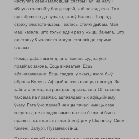
наступіла сваёй малодшай сястры Галі на нагу і
кіўнула галавой у бок дзвярэй, каб паглядзела. Там,
прыпёршыся да вушака, стаяў Волесь. Твар ад
страху зямліста-шэры, і валасы стаялі дыбам. Мая
маці казала, што толькі адзін раз у жыцці бачыла, што
ад страху ў чалавека могуць станавіцца тарчма
валасы.
Немцы рабілі выгляд, што чыняць суд па ўсіх
правілах закона. Ёсць вінаватыя. Ёсць
абвінавачванне. Ёсць сведка, у якасці якога быў
абраны Волесь. Афіцыйна зачытваецца прысуд. За
забітага немца на расстрэл прызначана 10 чалавек –
таксама па правілах, адпавядаючых афіцыйнаму
ўказу. Гэта ўжо пазней немцы пачалі чыніць свае
зверствы, не аглядваючыся на якія б там ні было
правілы, калі палілі людзей жыўцом у Шкленску, Сінім
Камені, Запур’і, Пузавічах і інш.