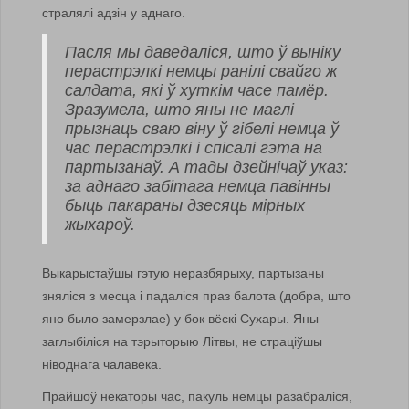
стралялі адзін у аднаго.
Пасля мы даведаліся, што ў выніку
перастрэлкі немцы ранілі свайго ж
салдата, які ў хуткім часе памёр.
Зразумела, што яны не маглі
прызнаць сваю віну ў гібелі немца ў
час перастрэлкі і спісалі гэта на
партызанаў. А тады дзейнічаў указ:
за аднаго забітага немца павінны
быць пакараны дзесяць мірных
жыхароў.
Выкарыстаўшы гэтую неразбярыху, партызаны
зняліся з месца і падаліся праз балота (добра, што
яно было замерзлае) у бок вёскі Сухары. Яны
заглыбіліся на тэрыторыю Літвы, не страціўшы
ніводнага чалавека.
Прайшоў некаторы час, пакуль немцы разабраліся,