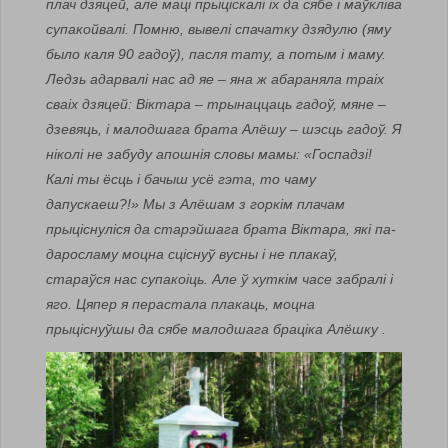
плач дзяцей, але маці прыціскалі іх да сябе і маўкліва
супакойвалі. Помню, вывелі спачатку дзядулю (яму
было каля 90 гадоў), пасля тату, а потым і маму.
Ледзь адарвалі нас ад яе – яна ж абараняла траіх
сваіх дзяцей: Віктара – трынаццаць гадоў, мяне –
дзевяць, і малодшага брата Алёшу – шэсць гадоў. Я
ніколі не забуду апошнія словы мамы: «Госпадзі!
Калі ты ёсць і бачыш усё гэта, то чаму
дапускаеш?!» Мы з Алёшам з горкім плачам
прыціснуліся да старэйшага брата Віктара, які па-
даросламу моцна сціснуў вусны і не плакаў,
стараўся нас супакоіць. Але ў хуткім часе забралі і
яго. Цяпер я перастала плакаць, моцна
прыціснуўшы да сябе малодшага браціка Алёшку .