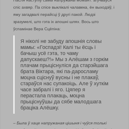
Пасля наступіў самы напружаны момант: агучваўся
спіс ахвяр. Па спісе выклікалі чалавека, ён выходзіў, і
яму загадвалі перайсці ў другі пакой. Людзі
зразумелі, што гэта іх апошні шлях. Вось што
ўспамінае Вера Сцёпіна:
Я ніколі не забуду апошнія словы
мамы: «Госпадзі! Калі ты ёсць і
бачыш усё гэта, то чаму
дапускаеш?!» Мы з Алёшам з горкім
плачам прыціснуліся да старэйшага
брата Віктара, які па-даросламу
моцна сціснуў вусны і не плакаў,
стараўся нас супакоіць. Але ў хуткім
часе забралі і яго. Цяпер я
перастала плакаць, моцна
прыціснуўшы да сябе малодшага
браціка Алёшку.
– Была ў хаце напружаная цішыня і чуўся толькі