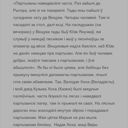
«Партызаны наведваліся часта. Раз зайшлі да
Рыгора, але іх не пакармілі. Тады яны пайшлі ў
суседнюю хату да Вінцука. Чатыры чалавекі. Там іх
пасадзілі за стол, далі есці. На пасядушках (на
вячорках) у Вінцука тады быў Юзік Янучкаў, які
служыў у немцаў лесніком і жыў у леснічоўцы за
кіламетр ад вёскі. Вінцуковыя надта баяліся, каб Юзік
не данёс немцам пра партызан. Але ён быў чалавек
добры, знаўся таксама з партызанамі, і ўсё
абышлося». Як бы ні было цяжка, але бабінцы без
прымусу імкнуліся дапамагчы партызанам, лічылі
гэта сваім абавязкам. Так, Валодзя Хоха (Валадзісты)
і мой дзед Кузьма Хоха (Казюк) былі заядлыя
паляўнічыя, часта блукалі па лясах і наведвалі
партызанскі лагер, там іх прымалі як сваіх. На лясных
дарогах яны знаходзілі кінутую зброю і перадавалі
партызанам. Мая цётка Марыя не раз мыла
партызанам бялізну. Надзя Хоха, маці Веры