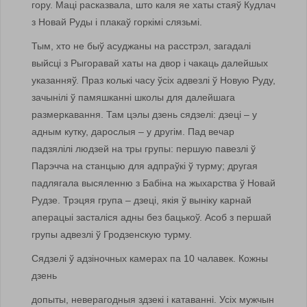
гору. Маці расказвала, што каля яе хаты стаяў Кудлач
з Новай Руды і плакаў горкімі слязьмі.
Тым, хто не быў асуджаны на расстрэл, загадалі
выйсці з Рыгоравай хаты на двор і чакаць далейшых
указанняў. Праз колькі часу ўсіх адвезлі ў Новую Руду,
зачынілі ў памяшканні школы для далейшага
размеркавання. Там цэлы дзень сядзелі: дзеці – у
адным кутку, дарослыя – у другім. Пад вечар
падзялілі людзей на тры групы: першую павезлі ў
Парэчча на станцыю для адпраўкі ў турму; другая
падлягала высяленню з Бабіна на жыхарства ў Новай
Рудзе. Трэцяя група – дзеці, якія ў выніку карнай
аперацыі засталіся адны без бацькоў. Асоб з першай
групы адвезлі ў Гродзенскую турму.
Сядзелі ў адзіночных камерах па 10 чалавек. Кожны
дзень
допыты, неверагодныя здзекі і катаванні. Усіх мужчын