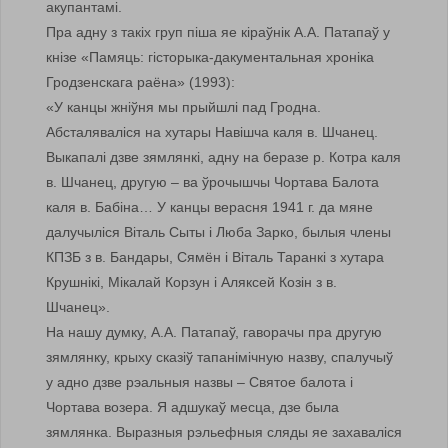
акупантамі.
Пра адну з такіх груп піша яе кіраўнік А.А. Патапаў у
кнізе «Памяць: гісторыка-дакументальная хроніка
Гродзенскага раёна» (1993):
«У канцы жніўня мы прыйшлі пад Гродна.
Абсталяваліся на хутары Навішча каля в. Шчанец.
Выкапалі дзве зямлянкі, адну на беразе р. Котра каля
в. Шчанец, другую – ва ўрочышчы Чортава Балота
каля в. Бабіна… У канцы верасня 1941 г. да мяне
далучыліся Віталь Сыты і Люба Зарко, былыя члены
КПЗБ з в. Бандары, Сямён і Віталь Таранкі з хутара
Крушнікі, Мікалай Корзун і Аляксей Козін з в.
Шчанец».
На нашу думку, А.А. Патапаў, гаворачы пра другую
зямлянку, крыху сказіў тапанімічную назву, спалучыў
у адно дзве рэальныя назвы – Святое балота і
Чортава возера. Я адшукаў месца, дзе была
зямлянка. Выразныя рэльефныя сляды яе захаваліся