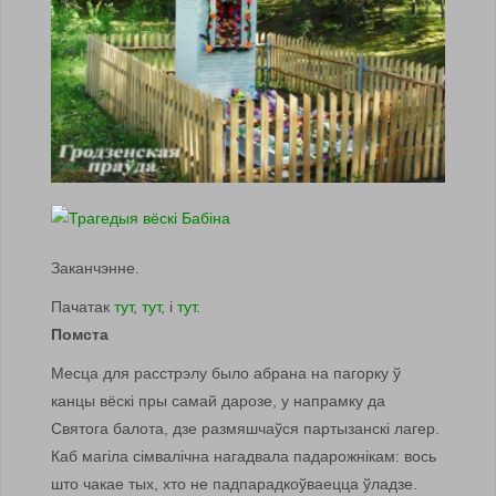
Заканчэнне.
Пачатак
тут
,
тут
, і
тут
.
Помста
Месца для расстрэлу было абрана на пагорку ў
канцы вёскі пры самай дарозе, у напрамку да
Святога балота, дзе размяшчаўся партызанскі лагер.
Каб магіла сімвалічна нагадвала падарожнікам: вось
што чакае тых, хто не падпарадкоўваецца ўладзе.