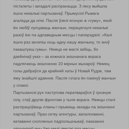
пісталеты і загадалі распранацца. З лесу выйшла
яшчэ некалькі партызанаў. Прымусілі Рыжага
агаліцца да ніткі. Пасля ўзялі ягоную ж «гуму», якой
ён любіў лупцаваць жанчын, перацягнулі некалькі
разоў ёю па адпаведным месцы і папярэдзілі: «Калі
яшчэ раз зачэпіш хоць адну нашу жанчыну, то зноў
пакаштуеш гумы». Немца не маглі забіць, бо
дзейнічаў указ – за кожнага знішчанага ворага
падлягаюць знішчэнню 10 мірных жыхароў. Немец
голы дабраўся да крайняй хаты ў Новай Рудзе, там
яму знайшлі адзенне. Пасля гэтага ён пакінуў жанчын
у спакоі.
Партызанскі рух паступова ператвараўся ў грозную
сілу, стаў другім фронтам у тыле ворага. Немцы сталі
распрацоўваць планы і прымаць захады па знішчэнні
партызанаў. Праз сетку агентуры, запалохванні,
катаванні схопленых падпольшчыкаў, паказанні
здраднікаў яны ўжо мелі звесткі пра месцы