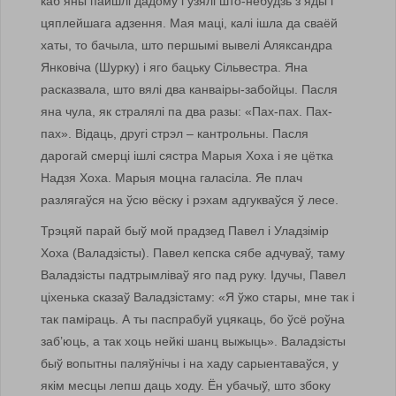
каб яны пайшлі дадому і ўзялі што-небудзь з яды і
цяплейшага адзення. Мая маці, калі ішла да сваёй
хаты, то бачыла, што першымі вывелі Аляксандра
Янковіча (Шурку) і яго бацьку Сільвестра. Яна
расказвала, што вялі два канваіры-забойцы. Пасля
яна чула, як стралялі па два разы: «Пах-пах. Пах-
пах». Відаць, другі стрэл – кантрольны. Пасля
дарогай смерці ішлі сястра Марыя Хоха і яе цётка
Надзя Хоха. Марыя моцна галасіла. Яе плач
разлягаўся на ўсю вёску і рэхам адгукваўся ў лесе.
Трэцяй парай быў мой прадзед Павел і Уладзімір
Хоха (Валадзісты). Павел кепска сябе адчуваў, таму
Валадзісты падтрымліваў яго пад руку. Ідучы, Павел
ціхенька сказаў Валадзістаму: «Я ўжо стары, мне так і
так паміраць. А ты паспрабуй уцякаць, бо ўсё роўна
заб’юць, а так хоць нейкі шанц выжыць». Валадзісты
быў вопытны паляўнічы і на хаду сарыентаваўся, у
якім месцы лепш даць ходу. Ён убачыў, што збоку