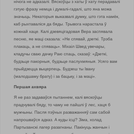
нічога не адказалі. Вяскоўцы з хаты ў хату перадавалі
гэтую фразу немца і думалі-гадалі, што яна можа
значыць. Некаторыя выказвалі думку, што гэта намёк,
каб рыхтаваліся да бяды. Трывога нарастала ў
кожнай хаце. Калі дзевяцігадовая Вера заспявала
песню, яе маці сказала: «Не спявай, дзеткі. Трэба
плакаць, а не спяваць». Міхаіл Швед увечары,
кладучы сваю дачку Раю спаць, сказаў: «Дзеткі,
будзьце пакорныя, будзьце паслухмяныя. Усяго вам
прыйдзецца выцерпець. Будзеш ты Івану
(малодшаму брату) і за бацьку, і за маці».
Першая ахвяра
Я не раз задаваўся пытаннем, калі вяскоўцы
прадчувалі бяду, то чаму не пайшлі ў лес, хаця б
мужчыны. Пасля пэўных разважанняў сам сабой
напрошваўся адказ. А куды ісці? Зіма, холад.
Партызанскі лагер разагнаны. Пакінуць жанчын і