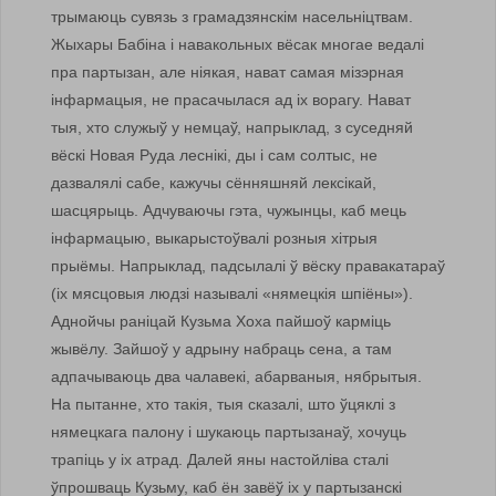
трымаюць сувязь з грамадзянскім насельніцтвам.
Жыхары Бабіна і навакольных вёсак многае ведалі
пра партызан, але ніякая, нават самая мізэрная
інфармацыя, не прасачылася ад іх ворагу. Нават
тыя, хто служыў у немцаў, напрыклад, з суседняй
вёскі Новая Руда леснікі, ды і сам солтыс, не
дазвалялі сабе, кажучы сённяшняй лексікай,
шасцярыць. Адчуваючы гэта, чужынцы, каб мець
інфармацыю, выкарыстоўвалі розныя хітрыя
прыёмы. Напрыклад, падсылалі ў вёску правакатараў
(іх мясцовыя людзі называлі «нямецкія шпіёны»).
Аднойчы раніцай Кузьма Хоха пайшоў карміць
жывёлу. Зайшоў у адрыну набраць сена, а там
адпачываюць два чалавекі, абарваныя, нябрытыя.
На пытанне, хто такія, тыя сказалі, што ўцяклі з
нямецкага палону і шукаюць партызанаў, хочуць
трапіць у іх атрад. Далей яны настойліва сталі
ўпрошваць Кузьму, каб ён завёў іх у партызанскі