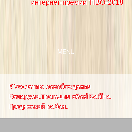
интернет-премии TIBO-2018
SKIP TO CONTENT
MENU
К 75-летию освобождения
Беларуси.Трагедыя вёскі Бабіна.
Гроднеский район.