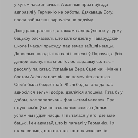
у хуткім часе знішчылі. А жанчын праз паўгода
адправілі ў Германію на работы. Дзякаваць Богу,
пасля вайны яны вярнуліся на радзіму.
Дзеці расстраляных, а таксама адпраўленых у турму
бацькоў расказвалі, што калі сядзелі ў Наварудскай
школе і чакалі прысуду, пад вечар зайшлі немцы.
Дарослых пасадзілі на сані і павезлі ў Парэчча, а ўсіх
дзяцей выкінулі на снег. Іх лёс вырашыў солтыс –
рассяліў па хатах. Успамінае Вера Сцёпіна: «Мяне з
братам Алёшам пасялілі да памочніка солтыса.
Сям’я была бяздзетнай. Жылі бедна, але да нас
адносіліся вельмі добра, дзяліліся апошнім. Гэта быў
добры, але запалоханы фашыстамі чалавек. Пра
гэтую сям’ю ў мяне захаваліся самыя цёплыя
ўспаміны і ўдзячнасць. Я пыталася ў яго, дзе мае
бацькі, і ён адказаў, што іх пагналі ў Германію. І я
стала верыць, што гэта так і што дачакаюся іх.