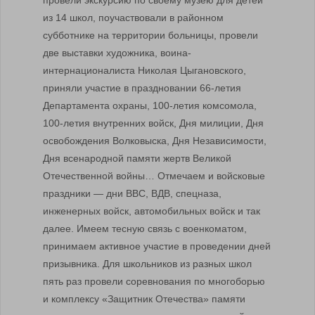
провели экскурсию по своему музею для детей
из 14 школ, поучаствовали в районном
субботнике на территории больницы, провели
две выставки художника, воина-
интернационалиста Николая Цыгановского,
приняли участие в праздновании 66-летия
Департамента охраны, 100-летия комсомола,
100-летия внутренних войск, Дня милиции, Дня
освобождения Волковыска, Дня Независимости,
Дня всенародной памяти жертв Великой
Отечественной войны… Отмечаем и войсковые
праздники — дни ВВС, ВДВ, спецназа,
инженерных войск, автомобильных войск и так
далее. Имеем тесную связь с военкоматом,
принимаем активное участие в проведении дней
призывника. Для школьников из разных школ
пять раз провели соревнования по многоборью
и комплексу «Защитник Отечества» памяти