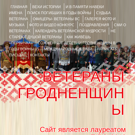
ГЛАВНАЯ
ВЕХИ ИСТОРИИ
И В ПАМЯТИ НАВЕКИ
ИМЕНА
ПОИСК ПОГИБШИХ В ГОДЫ ВОЙНЫ
СУДЬБА
ВЕТЕРАНА
ОФИЦЕРЫ- ВЕТЕРАНЫ ВС
ГАЛЕРЕЯ ФОТО И
МУЗЫКА
ФОТО И ВИДЕО КОНКУРС
ПОЗДРАВЛЕНИЯ
СМИ О
ВЕТЕРАНАХ
КАЛЕНДАРЬ ВЕТЕРАНСКОЙ МУДРОСТИ
НЕ
СТАРЕЮТ ДУШОЙ ВЕТЕРАНЫ
КАК ЖИВЁШЬ
«ПЕРВИЧКА»
СОЖЖЁННЫЕ ДЕРЕВНИ ГРОДНЕНЩИНЫ В
ГОДЫ ВОЙНЫ 35
МЕЖДУНАРОДНЫЕ СВЯЗИ
НАПИСАТЬ
ПИСЬМО
КОНТАКТЫ
ВЕТЕРАНЫ
ГРОДНЕНЩИН
Ы
Сайт является лауреатом