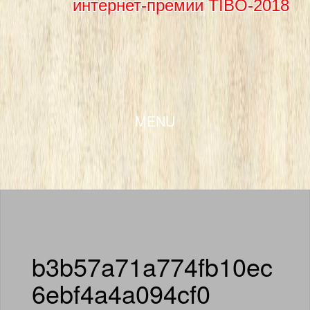
интернет-премии TIBO-2018
SKIP TO CONTENT
MENU
b3b57a71a774fb10ec
6ebf4a4a094cf0