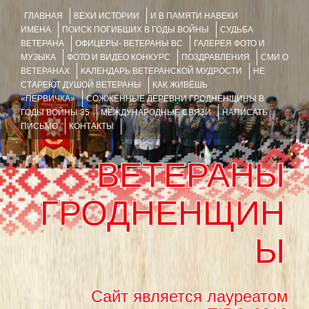
ГЛАВНАЯ
ВЕХИ ИСТОРИИ
И В ПАМЯТИ НАВЕКИ
ИМЕНА
ПОИСК ПОГИБШИХ В ГОДЫ ВОЙНЫ
СУДЬБА
ВЕТЕРАНА
ОФИЦЕРЫ- ВЕТЕРАНЫ ВС
ГАЛЕРЕЯ ФОТО И
МУЗЫКА
ФОТО И ВИДЕО КОНКУРС
ПОЗДРАВЛЕНИЯ
СМИ О
ВЕТЕРАНАХ
КАЛЕНДАРЬ ВЕТЕРАНСКОЙ МУДРОСТИ
НЕ
СТАРЕЮТ ДУШОЙ ВЕТЕРАНЫ
КАК ЖИВЁШЬ
«ПЕРВИЧКА»
СОЖЖЁННЫЕ ДЕРЕВНИ ГРОДНЕНЩИНЫ В
ГОДЫ ВОЙНЫ 35
МЕЖДУНАРОДНЫЕ СВЯЗИ
НАПИСАТЬ
ПИСЬМО
КОНТАКТЫ
ВЕТЕРАНЫ
ГРОДНЕНЩИН
Ы
Сайт является лауреатом