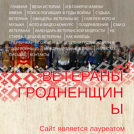
ГЛАВНАЯ
ВЕХИ ИСТОРИИ
И В ПАМЯТИ НАВЕКИ
ИМЕНА
ПОИСК ПОГИБШИХ В ГОДЫ ВОЙНЫ
СУДЬБА
ВЕТЕРАНА
ОФИЦЕРЫ- ВЕТЕРАНЫ ВС
ГАЛЕРЕЯ ФОТО И
МУЗЫКА
ФОТО И ВИДЕО КОНКУРС
ПОЗДРАВЛЕНИЯ
СМИ О
ВЕТЕРАНАХ
КАЛЕНДАРЬ ВЕТЕРАНСКОЙ МУДРОСТИ
НЕ
СТАРЕЮТ ДУШОЙ ВЕТЕРАНЫ
КАК ЖИВЁШЬ
«ПЕРВИЧКА»
СОЖЖЁННЫЕ ДЕРЕВНИ ГРОДНЕНЩИНЫ В
ГОДЫ ВОЙНЫ 35
МЕЖДУНАРОДНЫЕ СВЯЗИ
НАПИСАТЬ
ПИСЬМО
КОНТАКТЫ
ВЕТЕРАНЫ
ГРОДНЕНЩИН
Ы
Сайт является лауреатом