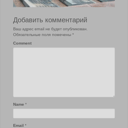
Добавить комментарий
Ваш адрес email не будет опубликован.
Обязательные поля помечены
*
Comment
Name
*
Email
*