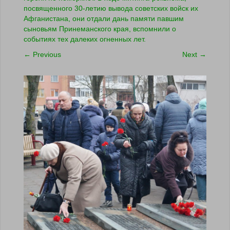
посвященного 30-летию вывода советских войск их
Афганистана, они отдали дань памяти павшим
сыновьям Принеманского края, вспомнили о
событиях тех далеких огненных лет.
←
Previous
Next
→