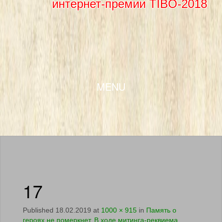
интернет-премии TIBO-2018
SKIP TO CONTENT
MENU
17
Published
18.02.2019
at
1000 × 915
in
Память о
героях не померкнет. В ходе митинга-реквиема,