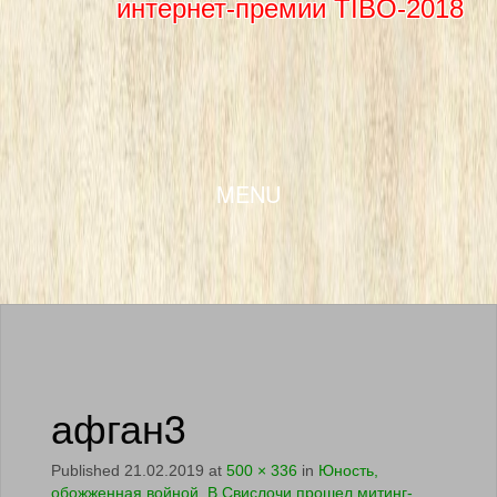
интернет-премии TIBO-2018
SKIP TO CONTENT
MENU
афган3
Published
21.02.2019
at
500 × 336
in
Юность,
обожженная войной. В Свислочи прошел митинг-