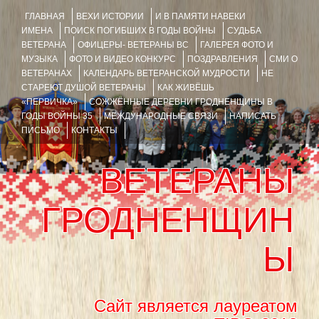
ГЛАВНАЯ
ВЕХИ ИСТОРИИ
И В ПАМЯТИ НАВЕКИ
ИМЕНА
ПОИСК ПОГИБШИХ В ГОДЫ ВОЙНЫ
СУДЬБА
ВЕТЕРАНА
ОФИЦЕРЫ- ВЕТЕРАНЫ ВС
ГАЛЕРЕЯ ФОТО И
МУЗЫКА
ФОТО И ВИДЕО КОНКУРС
ПОЗДРАВЛЕНИЯ
СМИ О
ВЕТЕРАНАХ
КАЛЕНДАРЬ ВЕТЕРАНСКОЙ МУДРОСТИ
НЕ
СТАРЕЮТ ДУШОЙ ВЕТЕРАНЫ
КАК ЖИВЁШЬ
«ПЕРВИЧКА»
СОЖЖЁННЫЕ ДЕРЕВНИ ГРОДНЕНЩИНЫ В
ГОДЫ ВОЙНЫ 35
МЕЖДУНАРОДНЫЕ СВЯЗИ
НАПИСАТЬ
ПИСЬМО
КОНТАКТЫ
ВЕТЕРАНЫ
ГРОДНЕНЩИН
Ы
Сайт является лауреатом