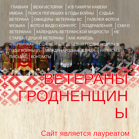
ГЛАВНАЯ
ВЕХИ ИСТОРИИ
И В ПАМЯТИ НАВЕКИ
ИМЕНА
ПОИСК ПОГИБШИХ В ГОДЫ ВОЙНЫ
СУДЬБА
ВЕТЕРАНА
ОФИЦЕРЫ- ВЕТЕРАНЫ ВС
ГАЛЕРЕЯ ФОТО И
МУЗЫКА
ФОТО И ВИДЕО КОНКУРС
ПОЗДРАВЛЕНИЯ
СМИ О
ВЕТЕРАНАХ
КАЛЕНДАРЬ ВЕТЕРАНСКОЙ МУДРОСТИ
НЕ
СТАРЕЮТ ДУШОЙ ВЕТЕРАНЫ
КАК ЖИВЁШЬ
«ПЕРВИЧКА»
СОЖЖЁННЫЕ ДЕРЕВНИ ГРОДНЕНЩИНЫ В
ГОДЫ ВОЙНЫ 35
МЕЖДУНАРОДНЫЕ СВЯЗИ
НАПИСАТЬ
ПИСЬМО
КОНТАКТЫ
ВЕТЕРАНЫ
ГРОДНЕНЩИН
Ы
Сайт является лауреатом