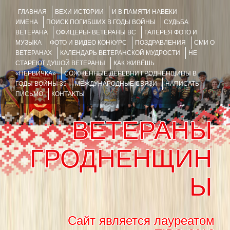
ГЛАВНАЯ
ВЕХИ ИСТОРИИ
И В ПАМЯТИ НАВЕКИ
ИМЕНА
ПОИСК ПОГИБШИХ В ГОДЫ ВОЙНЫ
СУДЬБА
ВЕТЕРАНА
ОФИЦЕРЫ- ВЕТЕРАНЫ ВС
ГАЛЕРЕЯ ФОТО И
МУЗЫКА
ФОТО И ВИДЕО КОНКУРС
ПОЗДРАВЛЕНИЯ
СМИ О
ВЕТЕРАНАХ
КАЛЕНДАРЬ ВЕТЕРАНСКОЙ МУДРОСТИ
НЕ
СТАРЕЮТ ДУШОЙ ВЕТЕРАНЫ
КАК ЖИВЁШЬ
«ПЕРВИЧКА»
СОЖЖЁННЫЕ ДЕРЕВНИ ГРОДНЕНЩИНЫ В
ГОДЫ ВОЙНЫ 35
МЕЖДУНАРОДНЫЕ СВЯЗИ
НАПИСАТЬ
ПИСЬМО
КОНТАКТЫ
ВЕТЕРАНЫ
ГРОДНЕНЩИН
Ы
Сайт является лауреатом