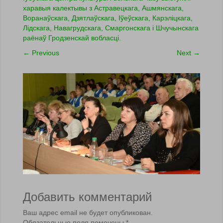
харавыя калектывы з Астравецкага, Ашмянскага,
Воранаўскага, Дзятлаўскага, Іўеўскага, Карэліцкага,
Лідскага, Навагрудскага, Смаргонскага і Шчучынскага
раёнаў Гродзенскай вобласці.
←
Previous
Next
→
Добавить комментарий
Ваш адрес email не будет опубликован.
Обязательные поля помечены
*