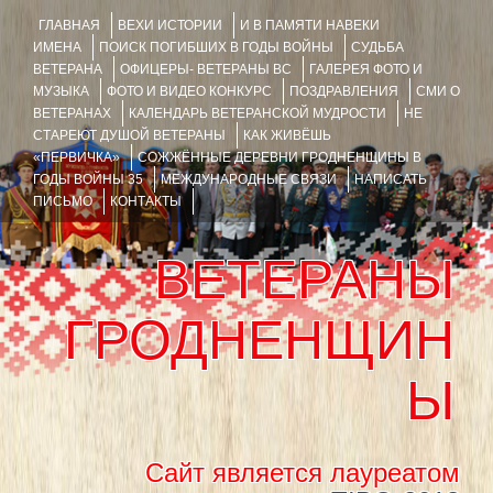
ГЛАВНАЯ
ВЕХИ ИСТОРИИ
И В ПАМЯТИ НАВЕКИ
ИМЕНА
ПОИСК ПОГИБШИХ В ГОДЫ ВОЙНЫ
СУДЬБА
ВЕТЕРАНА
ОФИЦЕРЫ- ВЕТЕРАНЫ ВС
ГАЛЕРЕЯ ФОТО И
МУЗЫКА
ФОТО И ВИДЕО КОНКУРС
ПОЗДРАВЛЕНИЯ
СМИ О
ВЕТЕРАНАХ
КАЛЕНДАРЬ ВЕТЕРАНСКОЙ МУДРОСТИ
НЕ
СТАРЕЮТ ДУШОЙ ВЕТЕРАНЫ
КАК ЖИВЁШЬ
«ПЕРВИЧКА»
СОЖЖЁННЫЕ ДЕРЕВНИ ГРОДНЕНЩИНЫ В
ГОДЫ ВОЙНЫ 35
МЕЖДУНАРОДНЫЕ СВЯЗИ
НАПИСАТЬ
ПИСЬМО
КОНТАКТЫ
ВЕТЕРАНЫ
ГРОДНЕНЩИН
Ы
Сайт является лауреатом