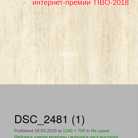
интернет-премии TIBO-2018
SKIP TO CONTENT
MENU
DSC_2481 (1)
Published
18.03.2019
at
1240 × 709
in
На сцэне
Іўеўскага цэнтра культуры і вольнага часу выступiлi