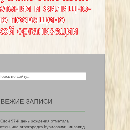
еления и жилищно-
ло посвящено
кой организации
ch for:
СВЕЖИЕ ЗАПИСИ
Свой 97-й день рождения отметила
ительница агрогородка Куриловичи, инвалид