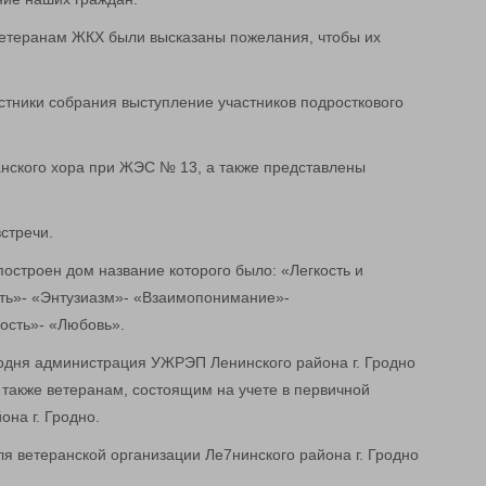
етеранам ЖКХ были высказаны пожелания, чтобы их
тники собрания выступление участников подросткового
анского хора при ЖЭС № 13, а также представлены
стречи.
остроен дом название которого было: «Легкость и
ь»- «Энтузиазм»- «Взаимопонимание»-
ость»- «Любовь».
годня администрация УЖРЭП Ленинского района г. Гродно
 также ветеранам, состоящим на учете в первичной
на г. Гродно.
я ветеранской организации Ле7нинского района г. Гродно