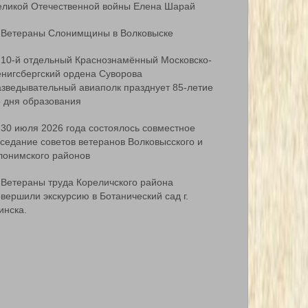
еликой Отечественной войны Елена Шарай
Ветераны Слонимщины в Волковыске
10-й отдельный Краснознамённый Московско-
ёнигсбергский ордена Суворова
азведывательный авиаполк празднует 85-летие
о дня образования
30 июля 2026 года состоялось совместное
аседание советов ветеранов Волковысского и
лонимского районов
Ветераны труда Кореличского района
вершили экскурсию в Ботанический сад г.
инска.