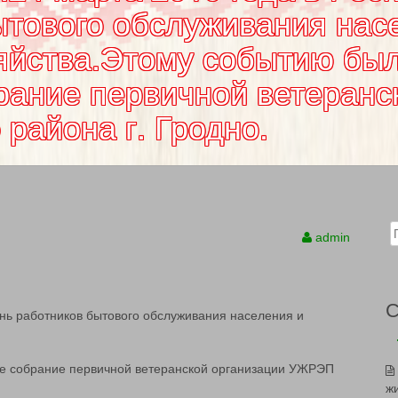
ытового обслуживания нас
яйства.Этому событию бы
рание первичной ветеранс
района г. Гродно.
Sear
admin
ень работников бытового обслуживания населения и
е собрание первичной ветеранской организации УЖРЭП
ж