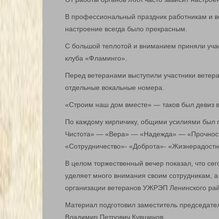
В профессиональный праздник работникам и в
настроение всегда было прекрасным.
С большой теплотой и вниманием приняли учас
клуба «Фламинго».
Перед ветеранами выступили участники ветер
отдельные вокальные номера.
«Строим наш дом вместе» — таков был девиз в
По каждому кирпичику, общими усилиями был п
Чистота» — «Вера» — «Надежда» — «Прочност
«Сотрудничество»- «Доброта»- «Жизнерадостн
В целом торжественный вечер показал, что се
уделяет много внимания своим сотрудникам, а
организации ветеранов УЖРЭП Ленинского райо
Материал подготовил заместитель председател
Владимир Петрович Кувшинов.