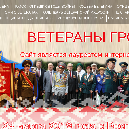
ИМЕНА
ПОИСК ПОГИБШИХ В ГОДЫ ВОЙНЫ
СУДЬБА ВЕТЕРАНА
ОФИЦЕ
Я
СМИ О ВЕТЕРАНАХ
КАЛЕНДАРЬ ВЕТЕРАНСКОЙ МУДРОСТИ
НЕ СТА
НЕНЩИНЫ В ГОДЫ ВОЙНЫ 35
МЕЖДУНАРОДНЫЕ СВЯЗИ
НАПИСАТЬ
ВЕТЕРАНЫ Г
Сайт является лауреатом ин
Menu
SKIP TO CONTENT
24 марта 2019 года в Рес