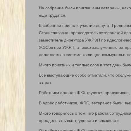
На собрание были приглашены ветераны, наход
еще трудится.
В собрании приняли участие депутат Гродненск
Станиславовна, председатель ветеранской орг
заместитель директора УЖРЭП по идеологичес
ЖЭСов при УЖРП, а также заслуженные ветера
должностях в системе жилищно-коммунального
Много приятных и теплых слов в этот день бы
Все выступающие особо отметили, что обслуж
затрат.
Работники органов ЖКХ трудятся продуктивно,
В адрес работников, ЖЭС, ветеранов были выс
Много говорилось о том, что работа сотрудник
преодолевать все трудности и сложности.
От работы органов ЖКХ часто зависит настрое