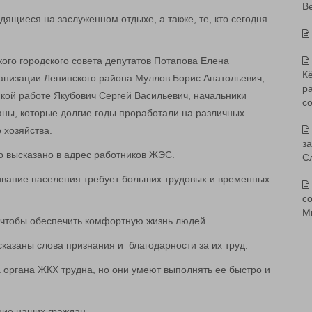
В
ящиеся на заслуженном отдыхе, а также, те, кто сегодня
ого городского совета депутатов Потапова Елена
К
анизации Ленинского района Муллов Борис Анатольевич,
р
кой работе Якубович Сергей Васильевич, начальники
с
ны, которые долгие годы проработали на различных
 хозяйства.
з
ло высказано в адрес работников ЖЭС.
С
ивание населения требует больших трудовых и временных
со
М
 чтобы обеспечить комфортную жизнь людей.
казаны слова признания и благодарности за их труд.
а органа ЖКХ трудна, но они умеют выполнять ее быстро и
ние наших граждан.