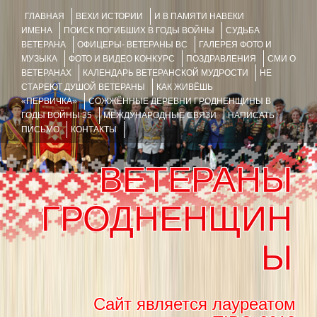
ГЛАВНАЯ
ВЕХИ ИСТОРИИ
И В ПАМЯТИ НАВЕКИ
ИМЕНА
ПОИСК ПОГИБШИХ В ГОДЫ ВОЙНЫ
СУДЬБА
ВЕТЕРАНА
ОФИЦЕРЫ- ВЕТЕРАНЫ ВС
ГАЛЕРЕЯ ФОТО И
МУЗЫКА
ФОТО И ВИДЕО КОНКУРС
ПОЗДРАВЛЕНИЯ
СМИ О
ВЕТЕРАНАХ
КАЛЕНДАРЬ ВЕТЕРАНСКОЙ МУДРОСТИ
НЕ
СТАРЕЮТ ДУШОЙ ВЕТЕРАНЫ
КАК ЖИВЁШЬ
«ПЕРВИЧКА»
СОЖЖЁННЫЕ ДЕРЕВНИ ГРОДНЕНЩИНЫ В
ГОДЫ ВОЙНЫ 35
МЕЖДУНАРОДНЫЕ СВЯЗИ
НАПИСАТЬ
ПИСЬМО
КОНТАКТЫ
ВЕТЕРАНЫ
ГРОДНЕНЩИН
Ы
Сайт является лауреатом