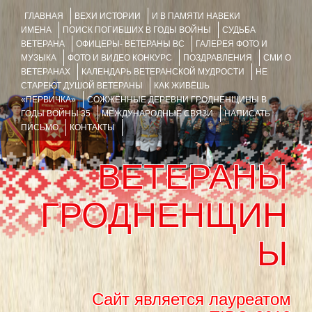
ГЛАВНАЯ
ВЕХИ ИСТОРИИ
И В ПАМЯТИ НАВЕКИ
ИМЕНА
ПОИСК ПОГИБШИХ В ГОДЫ ВОЙНЫ
СУДЬБА
ВЕТЕРАНА
ОФИЦЕРЫ- ВЕТЕРАНЫ ВС
ГАЛЕРЕЯ ФОТО И
МУЗЫКА
ФОТО И ВИДЕО КОНКУРС
ПОЗДРАВЛЕНИЯ
СМИ О
ВЕТЕРАНАХ
КАЛЕНДАРЬ ВЕТЕРАНСКОЙ МУДРОСТИ
НЕ
СТАРЕЮТ ДУШОЙ ВЕТЕРАНЫ
КАК ЖИВЁШЬ
«ПЕРВИЧКА»
СОЖЖЁННЫЕ ДЕРЕВНИ ГРОДНЕНЩИНЫ В
ГОДЫ ВОЙНЫ 35
МЕЖДУНАРОДНЫЕ СВЯЗИ
НАПИСАТЬ
ПИСЬМО
КОНТАКТЫ
ВЕТЕРАНЫ
ГРОДНЕНЩИН
Ы
Сайт является лауреатом