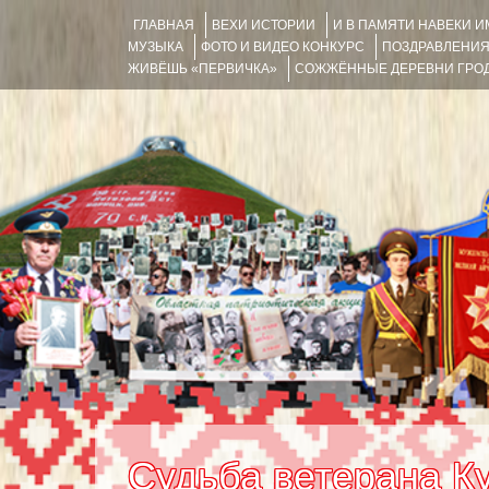
ГЛАВНАЯ
ВЕХИ ИСТОРИИ
И В ПАМЯТИ НАВЕКИ 
МУЗЫКА
ФОТО И ВИДЕО КОНКУРС
ПОЗДРАВЛЕНИ
ЖИВЁШЬ «ПЕРВИЧКА»
СОЖЖЁННЫЕ ДЕРЕВНИ ГРОД
Судьба ветерана К