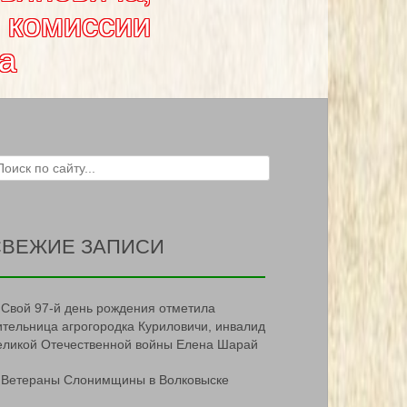
 комиссии
а
ch for:
СВЕЖИЕ ЗАПИСИ
Свой 97-й день рождения отметила
ительница агрогородка Куриловичи, инвалид
еликой Отечественной войны Елена Шарай
Ветераны Слонимщины в Волковыске