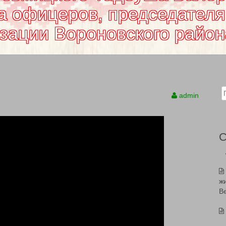
а офицеров, председателя
изации Вороновского район
Sear
admin
ж
В