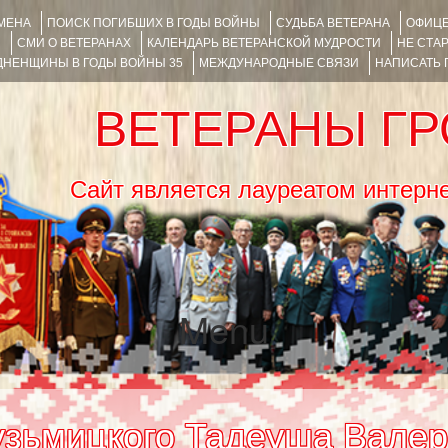
ИМЕНА
ПОИСК ПОГИБШИХ В ГОДЫ ВОЙНЫ
СУДЬБА ВЕТЕРАНА
ОФИЦЕ
Я
СМИ О ВЕТЕРАНАХ
КАЛЕНДАРЬ ВЕТЕРАНСКОЙ МУДРОСТИ
НЕ СТА
НЕНЩИНЫ В ГОДЫ ВОЙНЫ 35
МЕЖДУНАРОДНЫЕ СВЯЗИ
НАПИСАТЬ
ВЕТЕРАНЫ Г
Сайт является лауреатом ин
Menu
SKIP TO CONTENT
узьмицкого Тадеуша Валер