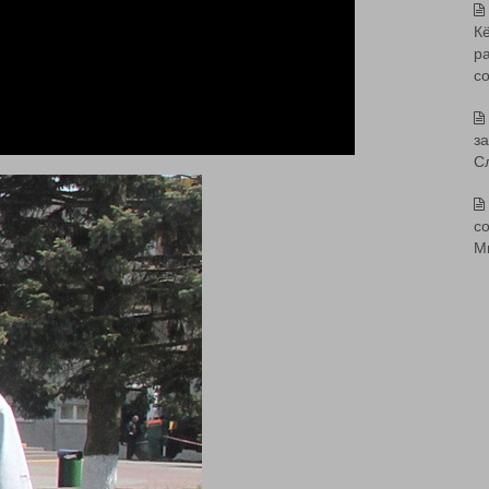
К
р
с
з
С
со
М