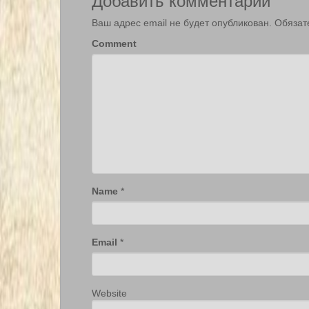
Ваш адрес email не будет опубликован.
Обязат
Comment
Name
*
Email
*
Website