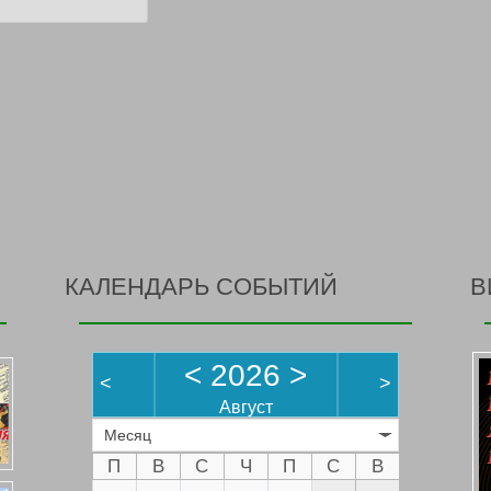
КАЛЕНДАРЬ СОБЫТИЙ
В
<
2026
>
<
>
Август
Месяц
П
В
С
Ч
П
С
В