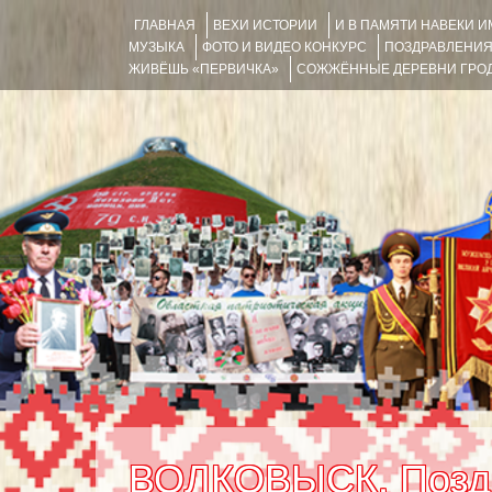
ГЛАВНАЯ
ВЕХИ ИСТОРИИ
И В ПАМЯТИ НАВЕКИ 
МУЗЫКА
ФОТО И ВИДЕО КОНКУРС
ПОЗДРАВЛЕНИ
ЖИВЁШЬ «ПЕРВИЧКА»
СОЖЖЁННЫЕ ДЕРЕВНИ ГРОД
ВОЛКОВЫСК. Поздр