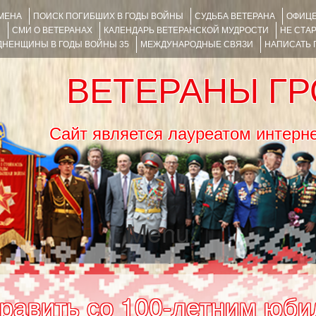
ИМЕНА
ПОИСК ПОГИБШИХ В ГОДЫ ВОЙНЫ
СУДЬБА ВЕТЕРАНА
ОФИЦЕ
Я
СМИ О ВЕТЕРАНАХ
КАЛЕНДАРЬ ВЕТЕРАНСКОЙ МУДРОСТИ
НЕ СТА
НЕНЩИНЫ В ГОДЫ ВОЙНЫ 35
МЕЖДУНАРОДНЫЕ СВЯЗИ
НАПИСАТЬ
ВЕТЕРАНЫ Г
Сайт является лауреатом ин
Menu
SKIP TO CONTENT
авить со 100-летним юби