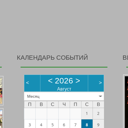
КАЛЕНДАРЬ СОБЫТИЙ
В
<
2026
>
<
>
Август
Месяц
П
В
С
Ч
П
С
В
1
2
3
4
5
6
7
8
9