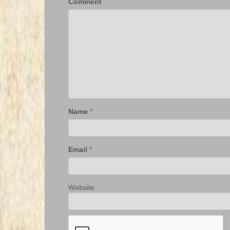
Comment
Name
*
Email
*
Website