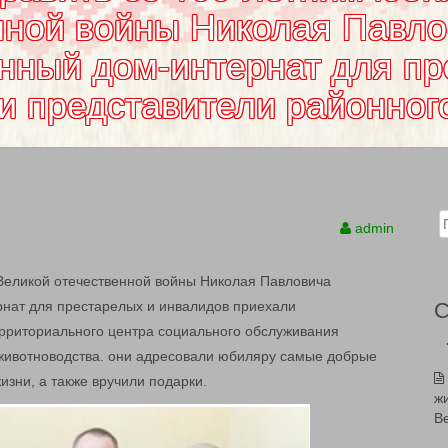
нной войны Николая Павло
нный дом-интернат для пр
и представители районного
Sear
admin
Великой отечественной войны Николая Павловича
рнат для престарелых и инвалидов приехали
ерриториального центра социального обслуживания
животноводства. они адресовали юбиляру самые добрые
изни, а также вручили подарки.
ж
В