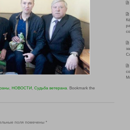
К
р
с
з
С
со
М
ераны
,
НОВОСТИ
,
Судьба ветерана
. Bookmark the
ельные поля помечены
*