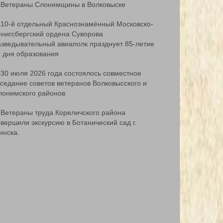
Ветераны Слонимщины в Волковыске
10-й отдельный Краснознамённый Московско-
ёнигсбергский ордена Суворова
азведывательный авиаполк празднует 85-летие
о дня образования
30 июля 2026 года состоялось совместное
аседание советов ветеранов Волковысского и
лонимского районов
Ветераны труда Кореличского района
вершили экскурсию в Ботанический сад г.
инска.