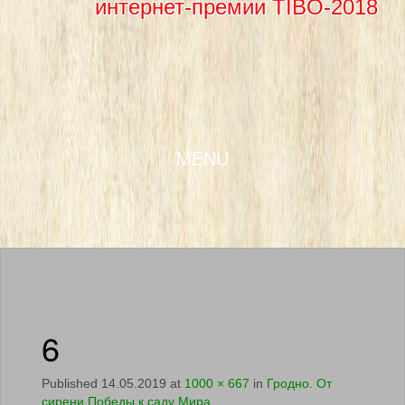
интернет-премии TIBO-2018
SKIP TO CONTENT
MENU
6
Published
14.05.2019
at
1000 × 667
in
Гродно. От
сирени Победы к саду Мира