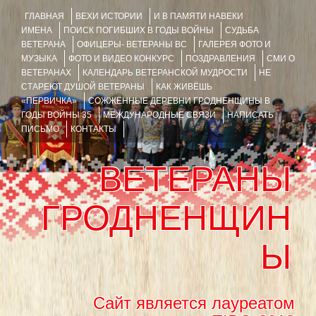
ГЛАВНАЯ
ВЕХИ ИСТОРИИ
И В ПАМЯТИ НАВЕКИ
ИМЕНА
ПОИСК ПОГИБШИХ В ГОДЫ ВОЙНЫ
СУДЬБА
ВЕТЕРАНА
ОФИЦЕРЫ- ВЕТЕРАНЫ ВС
ГАЛЕРЕЯ ФОТО И
МУЗЫКА
ФОТО И ВИДЕО КОНКУРС
ПОЗДРАВЛЕНИЯ
СМИ О
ВЕТЕРАНАХ
КАЛЕНДАРЬ ВЕТЕРАНСКОЙ МУДРОСТИ
НЕ
СТАРЕЮТ ДУШОЙ ВЕТЕРАНЫ
КАК ЖИВЁШЬ
«ПЕРВИЧКА»
СОЖЖЁННЫЕ ДЕРЕВНИ ГРОДНЕНЩИНЫ В
ГОДЫ ВОЙНЫ 35
МЕЖДУНАРОДНЫЕ СВЯЗИ
НАПИСАТЬ
ПИСЬМО
КОНТАКТЫ
ВЕТЕРАНЫ
ГРОДНЕНЩИН
Ы
Сайт является лауреатом