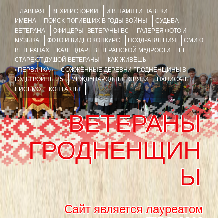
ГЛАВНАЯ
ВЕХИ ИСТОРИИ
И В ПАМЯТИ НАВЕКИ
ИМЕНА
ПОИСК ПОГИБШИХ В ГОДЫ ВОЙНЫ
СУДЬБА
ВЕТЕРАНА
ОФИЦЕРЫ- ВЕТЕРАНЫ ВС
ГАЛЕРЕЯ ФОТО И
МУЗЫКА
ФОТО И ВИДЕО КОНКУРС
ПОЗДРАВЛЕНИЯ
СМИ О
ВЕТЕРАНАХ
КАЛЕНДАРЬ ВЕТЕРАНСКОЙ МУДРОСТИ
НЕ
СТАРЕЮТ ДУШОЙ ВЕТЕРАНЫ
КАК ЖИВЁШЬ
«ПЕРВИЧКА»
СОЖЖЁННЫЕ ДЕРЕВНИ ГРОДНЕНЩИНЫ В
ГОДЫ ВОЙНЫ 35
МЕЖДУНАРОДНЫЕ СВЯЗИ
НАПИСАТЬ
ПИСЬМО
КОНТАКТЫ
ВЕТЕРАНЫ
ГРОДНЕНЩИН
Ы
Сайт является лауреатом