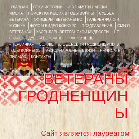
ГЛАВНАЯ
ВЕХИ ИСТОРИИ
И В ПАМЯТИ НАВЕКИ
ИМЕНА
ПОИСК ПОГИБШИХ В ГОДЫ ВОЙНЫ
СУДЬБА
ВЕТЕРАНА
ОФИЦЕРЫ- ВЕТЕРАНЫ ВС
ГАЛЕРЕЯ ФОТО И
МУЗЫКА
ФОТО И ВИДЕО КОНКУРС
ПОЗДРАВЛЕНИЯ
СМИ О
ВЕТЕРАНАХ
КАЛЕНДАРЬ ВЕТЕРАНСКОЙ МУДРОСТИ
НЕ
СТАРЕЮТ ДУШОЙ ВЕТЕРАНЫ
КАК ЖИВЁШЬ
«ПЕРВИЧКА»
СОЖЖЁННЫЕ ДЕРЕВНИ ГРОДНЕНЩИНЫ В
ГОДЫ ВОЙНЫ 35
МЕЖДУНАРОДНЫЕ СВЯЗИ
НАПИСАТЬ
ПИСЬМО
КОНТАКТЫ
ВЕТЕРАНЫ
ГРОДНЕНЩИН
Ы
Сайт является лауреатом