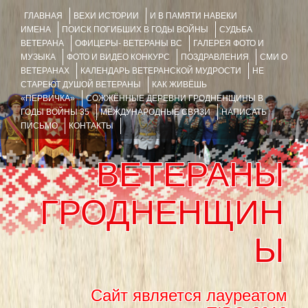
ГЛАВНАЯ
ВЕХИ ИСТОРИИ
И В ПАМЯТИ НАВЕКИ
ИМЕНА
ПОИСК ПОГИБШИХ В ГОДЫ ВОЙНЫ
СУДЬБА
ВЕТЕРАНА
ОФИЦЕРЫ- ВЕТЕРАНЫ ВС
ГАЛЕРЕЯ ФОТО И
МУЗЫКА
ФОТО И ВИДЕО КОНКУРС
ПОЗДРАВЛЕНИЯ
СМИ О
ВЕТЕРАНАХ
КАЛЕНДАРЬ ВЕТЕРАНСКОЙ МУДРОСТИ
НЕ
СТАРЕЮТ ДУШОЙ ВЕТЕРАНЫ
КАК ЖИВЁШЬ
«ПЕРВИЧКА»
СОЖЖЁННЫЕ ДЕРЕВНИ ГРОДНЕНЩИНЫ В
ГОДЫ ВОЙНЫ 35
МЕЖДУНАРОДНЫЕ СВЯЗИ
НАПИСАТЬ
ПИСЬМО
КОНТАКТЫ
ВЕТЕРАНЫ
ГРОДНЕНЩИН
Ы
Сайт является лауреатом