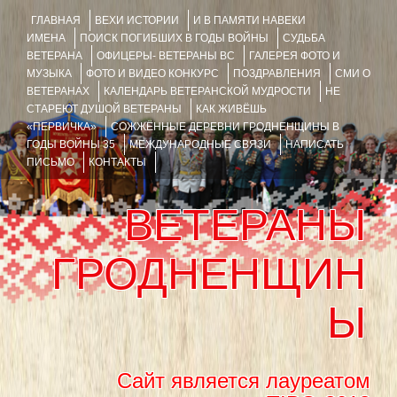
ГЛАВНАЯ
ВЕХИ ИСТОРИИ
И В ПАМЯТИ НАВЕКИ
ИМЕНА
ПОИСК ПОГИБШИХ В ГОДЫ ВОЙНЫ
СУДЬБА
ВЕТЕРАНА
ОФИЦЕРЫ- ВЕТЕРАНЫ ВС
ГАЛЕРЕЯ ФОТО И
МУЗЫКА
ФОТО И ВИДЕО КОНКУРС
ПОЗДРАВЛЕНИЯ
СМИ О
ВЕТЕРАНАХ
КАЛЕНДАРЬ ВЕТЕРАНСКОЙ МУДРОСТИ
НЕ
СТАРЕЮТ ДУШОЙ ВЕТЕРАНЫ
КАК ЖИВЁШЬ
«ПЕРВИЧКА»
СОЖЖЁННЫЕ ДЕРЕВНИ ГРОДНЕНЩИНЫ В
ГОДЫ ВОЙНЫ 35
МЕЖДУНАРОДНЫЕ СВЯЗИ
НАПИСАТЬ
ПИСЬМО
КОНТАКТЫ
ВЕТЕРАНЫ
ГРОДНЕНЩИН
Ы
Сайт является лауреатом