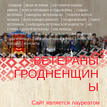
ГЛАВНАЯ
ВЕХИ ИСТОРИИ
И В ПАМЯТИ НАВЕКИ
ИМЕНА
ПОИСК ПОГИБШИХ В ГОДЫ ВОЙНЫ
СУДЬБА
ВЕТЕРАНА
ОФИЦЕРЫ- ВЕТЕРАНЫ ВС
ГАЛЕРЕЯ ФОТО И
МУЗЫКА
ФОТО И ВИДЕО КОНКУРС
ПОЗДРАВЛЕНИЯ
СМИ О
ВЕТЕРАНАХ
КАЛЕНДАРЬ ВЕТЕРАНСКОЙ МУДРОСТИ
НЕ
СТАРЕЮТ ДУШОЙ ВЕТЕРАНЫ
КАК ЖИВЁШЬ
«ПЕРВИЧКА»
СОЖЖЁННЫЕ ДЕРЕВНИ ГРОДНЕНЩИНЫ В
ГОДЫ ВОЙНЫ 35
МЕЖДУНАРОДНЫЕ СВЯЗИ
НАПИСАТЬ
ПИСЬМО
КОНТАКТЫ
ВЕТЕРАНЫ
ГРОДНЕНЩИН
Ы
Сайт является лауреатом