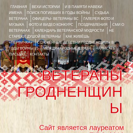
ГЛАВНАЯ
ВЕХИ ИСТОРИИ
И В ПАМЯТИ НАВЕКИ
ИМЕНА
ПОИСК ПОГИБШИХ В ГОДЫ ВОЙНЫ
СУДЬБА
ВЕТЕРАНА
ОФИЦЕРЫ- ВЕТЕРАНЫ ВС
ГАЛЕРЕЯ ФОТО И
МУЗЫКА
ФОТО И ВИДЕО КОНКУРС
ПОЗДРАВЛЕНИЯ
СМИ О
ВЕТЕРАНАХ
КАЛЕНДАРЬ ВЕТЕРАНСКОЙ МУДРОСТИ
НЕ
СТАРЕЮТ ДУШОЙ ВЕТЕРАНЫ
КАК ЖИВЁШЬ
«ПЕРВИЧКА»
СОЖЖЁННЫЕ ДЕРЕВНИ ГРОДНЕНЩИНЫ В
ГОДЫ ВОЙНЫ 35
МЕЖДУНАРОДНЫЕ СВЯЗИ
НАПИСАТЬ
ПИСЬМО
КОНТАКТЫ
ВЕТЕРАНЫ
ГРОДНЕНЩИН
Ы
Сайт является лауреатом