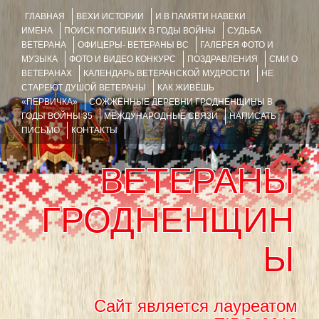
ГЛАВНАЯ
ВЕХИ ИСТОРИИ
И В ПАМЯТИ НАВЕКИ
ИМЕНА
ПОИСК ПОГИБШИХ В ГОДЫ ВОЙНЫ
СУДЬБА
ВЕТЕРАНА
ОФИЦЕРЫ- ВЕТЕРАНЫ ВС
ГАЛЕРЕЯ ФОТО И
МУЗЫКА
ФОТО И ВИДЕО КОНКУРС
ПОЗДРАВЛЕНИЯ
СМИ О
ВЕТЕРАНАХ
КАЛЕНДАРЬ ВЕТЕРАНСКОЙ МУДРОСТИ
НЕ
СТАРЕЮТ ДУШОЙ ВЕТЕРАНЫ
КАК ЖИВЁШЬ
«ПЕРВИЧКА»
СОЖЖЁННЫЕ ДЕРЕВНИ ГРОДНЕНЩИНЫ В
ГОДЫ ВОЙНЫ 35
МЕЖДУНАРОДНЫЕ СВЯЗИ
НАПИСАТЬ
ПИСЬМО
КОНТАКТЫ
ВЕТЕРАНЫ
ГРОДНЕНЩИН
Ы
Сайт является лауреатом