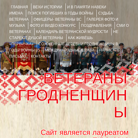
ГЛАВНАЯ
ВЕХИ ИСТОРИИ
И В ПАМЯТИ НАВЕКИ
ИМЕНА
ПОИСК ПОГИБШИХ В ГОДЫ ВОЙНЫ
СУДЬБА
ВЕТЕРАНА
ОФИЦЕРЫ- ВЕТЕРАНЫ ВС
ГАЛЕРЕЯ ФОТО И
МУЗЫКА
ФОТО И ВИДЕО КОНКУРС
ПОЗДРАВЛЕНИЯ
СМИ О
ВЕТЕРАНАХ
КАЛЕНДАРЬ ВЕТЕРАНСКОЙ МУДРОСТИ
НЕ
СТАРЕЮТ ДУШОЙ ВЕТЕРАНЫ
КАК ЖИВЁШЬ
«ПЕРВИЧКА»
СОЖЖЁННЫЕ ДЕРЕВНИ ГРОДНЕНЩИНЫ В
ГОДЫ ВОЙНЫ 35
МЕЖДУНАРОДНЫЕ СВЯЗИ
НАПИСАТЬ
ПИСЬМО
КОНТАКТЫ
ВЕТЕРАНЫ
ГРОДНЕНЩИН
Ы
Сайт является лауреатом