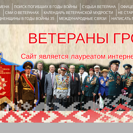
ИМЕНА
ПОИСК ПОГИБШИХ В ГОДЫ ВОЙНЫ
СУДЬБА ВЕТЕРАНА
ОФИЦЕ
Я
СМИ О ВЕТЕРАНАХ
КАЛЕНДАРЬ ВЕТЕРАНСКОЙ МУДРОСТИ
НЕ СТА
НЕНЩИНЫ В ГОДЫ ВОЙНЫ 35
МЕЖДУНАРОДНЫЕ СВЯЗИ
НАПИСАТЬ
ВЕТЕРАНЫ Г
Сайт является лауреатом ин
Menu
SKIP TO CONTENT