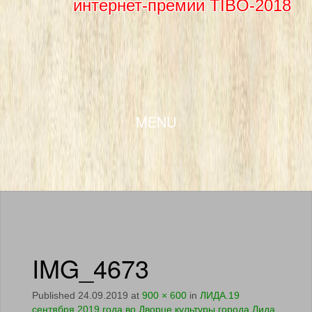
интернет-премии TIBO-2018
SKIP TO CONTENT
MENU
IMG_4673
Published
24.09.2019
at
900 × 600
in
ЛИДА.19
сентября 2019 года во Дворце культуры города Лида