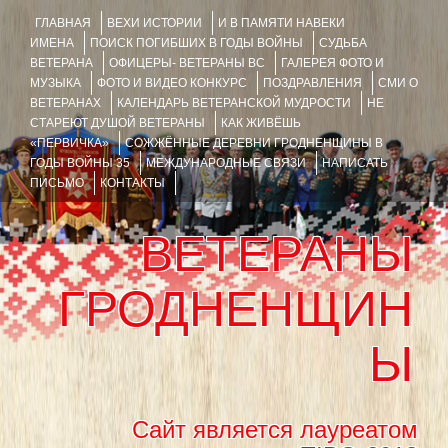
ГЛАВНАЯ
ВЕХИ ИСТОРИИ
И В ПАМЯТИ НАВЕКИ
ИМЕНА
ПОИСК ПОГИБШИХ В ГОДЫ ВОЙНЫ
СУДЬБА
ВЕТЕРАНА
ОФИЦЕРЫ- ВЕТЕРАНЫ ВС
ГАЛЕРЕЯ ФОТО И
МУЗЫКА
ФОТО И ВИДЕО КОНКУРС
ПОЗДРАВЛЕНИЯ
СМИ О
ВЕТЕРАНАХ
КАЛЕНДАРЬ ВЕТЕРАНСКОЙ МУДРОСТИ
НЕ
СТАРЕЮТ ДУШОЙ ВЕТЕРАНЫ
КАК ЖИВЁШЬ
«ПЕРВИЧКА»
СОЖЖЁННЫЕ ДЕРЕВНИ ГРОДНЕНЩИНЫ В
ГОДЫ ВОЙНЫ 35
МЕЖДУНАРОДНЫЕ СВЯЗИ
НАПИСАТЬ
ПИСЬМО
КОНТАКТЫ
ВЕТЕРАНЫ
ГРОДНЕНЩИН
Ы
Сайт является лауреатом