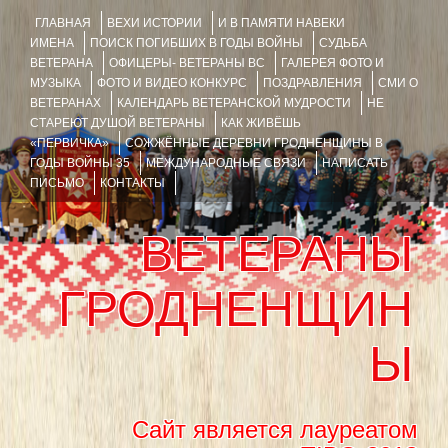
ГЛАВНАЯ
ВЕХИ ИСТОРИИ
И В ПАМЯТИ НАВЕКИ
ИМЕНА
ПОИСК ПОГИБШИХ В ГОДЫ ВОЙНЫ
СУДЬБА
ВЕТЕРАНА
ОФИЦЕРЫ- ВЕТЕРАНЫ ВС
ГАЛЕРЕЯ ФОТО И
МУЗЫКА
ФОТО И ВИДЕО КОНКУРС
ПОЗДРАВЛЕНИЯ
СМИ О
ВЕТЕРАНАХ
КАЛЕНДАРЬ ВЕТЕРАНСКОЙ МУДРОСТИ
НЕ
СТАРЕЮТ ДУШОЙ ВЕТЕРАНЫ
КАК ЖИВЁШЬ
«ПЕРВИЧКА»
СОЖЖЁННЫЕ ДЕРЕВНИ ГРОДНЕНЩИНЫ В
ГОДЫ ВОЙНЫ 35
МЕЖДУНАРОДНЫЕ СВЯЗИ
НАПИСАТЬ
ПИСЬМО
КОНТАКТЫ
ВЕТЕРАНЫ
ГРОДНЕНЩИН
Ы
Сайт является лауреатом