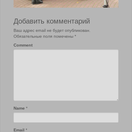
Добавить комментарий
Ваш адрес email не будет опубликован.
Обязательные поля помечены
*
Comment
Name
*
Email
*