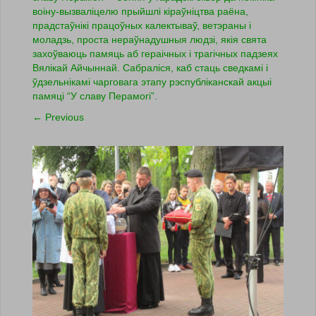
воіну-вызваліцелю прыйшлі кіраўніцтва раёна,
прадстаўнікі працоўных калектываў, ветэраны і
моладзь, проста нераўнадушныя людзі, якія свята
захоўваюць памяць аб гераічных і трагічных падзеях
Вялікай Айчыннай. Сабраліся, каб стаць сведкамі і
ўдзельнікамі чарговага этапу рэспубліканскай акцыі
памяці “У славу Перамогі”.
←
Previous