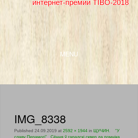
интернет-премии TIBO-2018
SKIP TO CONTENT
MENU
IMG_8338
Published
24.09.2019
at
2592 × 1944
in
ЩУЧИН. “У
славу Перамогі” Сёння ў гарадскі сквер да помніка