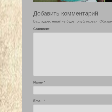
Добавить комментарий
Ваш адрес email не будет опубликован.
Обязат
Comment
Name
*
Email
*