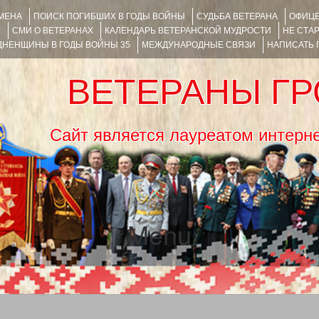
ИМЕНА
ПОИСК ПОГИБШИХ В ГОДЫ ВОЙНЫ
СУДЬБА ВЕТЕРАНА
ОФИЦЕ
Я
СМИ О ВЕТЕРАНАХ
КАЛЕНДАРЬ ВЕТЕРАНСКОЙ МУДРОСТИ
НЕ СТА
НЕНЩИНЫ В ГОДЫ ВОЙНЫ 35
МЕЖДУНАРОДНЫЕ СВЯЗИ
НАПИСАТЬ
ВЕТЕРАНЫ Г
Сайт является лауреатом ин
Menu
SKIP TO CONTENT