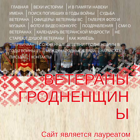
ГЛАВНАЯ
ВЕХИ ИСТОРИИ
И В ПАМЯТИ НАВЕКИ
ИМЕНА
ПОИСК ПОГИБШИХ В ГОДЫ ВОЙНЫ
СУДЬБА
ВЕТЕРАНА
ОФИЦЕРЫ- ВЕТЕРАНЫ ВС
ГАЛЕРЕЯ ФОТО И
МУЗЫКА
ФОТО И ВИДЕО КОНКУРС
ПОЗДРАВЛЕНИЯ
СМИ О
ВЕТЕРАНАХ
КАЛЕНДАРЬ ВЕТЕРАНСКОЙ МУДРОСТИ
НЕ
СТАРЕЮТ ДУШОЙ ВЕТЕРАНЫ
КАК ЖИВЁШЬ
«ПЕРВИЧКА»
СОЖЖЁННЫЕ ДЕРЕВНИ ГРОДНЕНЩИНЫ В
ГОДЫ ВОЙНЫ 35
МЕЖДУНАРОДНЫЕ СВЯЗИ
НАПИСАТЬ
ПИСЬМО
КОНТАКТЫ
ВЕТЕРАНЫ
ГРОДНЕНЩИН
Ы
Сайт является лауреатом