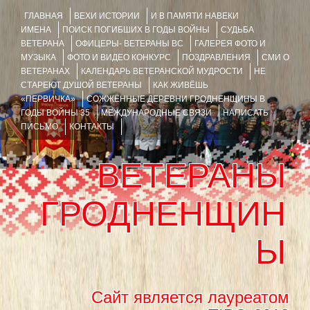
ГЛАВНАЯ
ВЕХИ ИСТОРИИ
И В ПАМЯТИ НАВЕКИ
ИМЕНА
ПОИСК ПОГИБШИХ В ГОДЫ ВОЙНЫ
СУДЬБА
ВЕТЕРАНА
ОФИЦЕРЫ- ВЕТЕРАНЫ ВС
ГАЛЕРЕЯ ФОТО И
МУЗЫКА
ФОТО И ВИДЕО КОНКУРС
ПОЗДРАВЛЕНИЯ
СМИ О
ВЕТЕРАНАХ
КАЛЕНДАРЬ ВЕТЕРАНСКОЙ МУДРОСТИ
НЕ
СТАРЕЮТ ДУШОЙ ВЕТЕРАНЫ
КАК ЖИВЁШЬ
«ПЕРВИЧКА»
СОЖЖЁННЫЕ ДЕРЕВНИ ГРОДНЕНЩИНЫ В
ГОДЫ ВОЙНЫ 35
МЕЖДУНАРОДНЫЕ СВЯЗИ
НАПИСАТЬ
ПИСЬМО
КОНТАКТЫ
ВЕТЕРАНЫ
ГРОДНЕНЩИН
Ы
Сайт является лауреатом