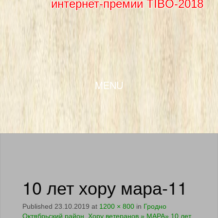
интернет-премии TIBO-2018
SKIP TO CONTENT
MENU
10 лет хору мара-11
Published
23.10.2019
at
1200 × 800
in
Гродно
Октябрьский район. Хору ветеранов » МАРА» 10 лет.