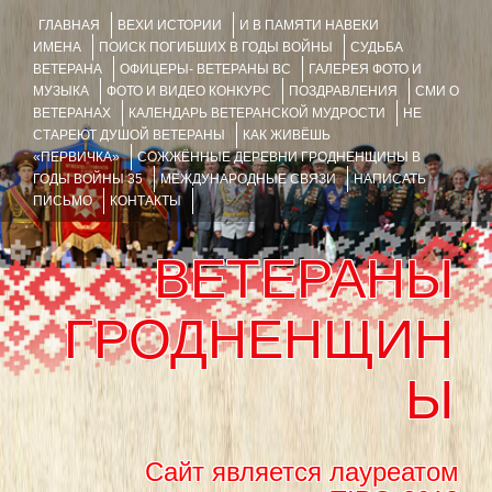
ГЛАВНАЯ
ВЕХИ ИСТОРИИ
И В ПАМЯТИ НАВЕКИ
ИМЕНА
ПОИСК ПОГИБШИХ В ГОДЫ ВОЙНЫ
СУДЬБА
ВЕТЕРАНА
ОФИЦЕРЫ- ВЕТЕРАНЫ ВС
ГАЛЕРЕЯ ФОТО И
МУЗЫКА
ФОТО И ВИДЕО КОНКУРС
ПОЗДРАВЛЕНИЯ
СМИ О
ВЕТЕРАНАХ
КАЛЕНДАРЬ ВЕТЕРАНСКОЙ МУДРОСТИ
НЕ
СТАРЕЮТ ДУШОЙ ВЕТЕРАНЫ
КАК ЖИВЁШЬ
«ПЕРВИЧКА»
СОЖЖЁННЫЕ ДЕРЕВНИ ГРОДНЕНЩИНЫ В
ГОДЫ ВОЙНЫ 35
МЕЖДУНАРОДНЫЕ СВЯЗИ
НАПИСАТЬ
ПИСЬМО
КОНТАКТЫ
ВЕТЕРАНЫ
ГРОДНЕНЩИН
Ы
Сайт является лауреатом