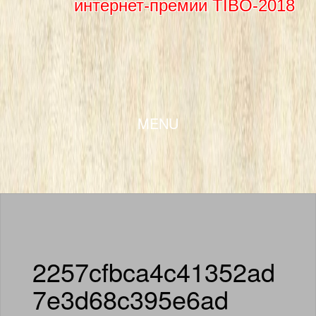
интернет-премии TIBO-2018
SKIP TO CONTENT
MENU
2257cfbca4c41352ad
7e3d68c395e6ad