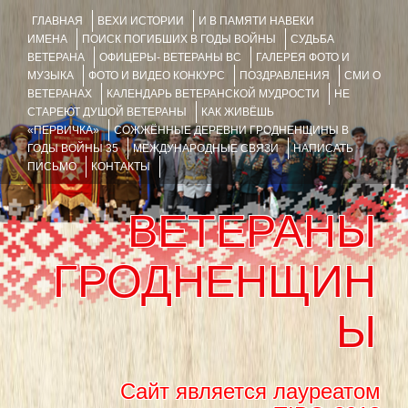
ГЛАВНАЯ
ВЕХИ ИСТОРИИ
И В ПАМЯТИ НАВЕКИ
ИМЕНА
ПОИСК ПОГИБШИХ В ГОДЫ ВОЙНЫ
СУДЬБА
ВЕТЕРАНА
ОФИЦЕРЫ- ВЕТЕРАНЫ ВС
ГАЛЕРЕЯ ФОТО И
МУЗЫКА
ФОТО И ВИДЕО КОНКУРС
ПОЗДРАВЛЕНИЯ
СМИ О
ВЕТЕРАНАХ
КАЛЕНДАРЬ ВЕТЕРАНСКОЙ МУДРОСТИ
НЕ
СТАРЕЮТ ДУШОЙ ВЕТЕРАНЫ
КАК ЖИВЁШЬ
«ПЕРВИЧКА»
СОЖЖЁННЫЕ ДЕРЕВНИ ГРОДНЕНЩИНЫ В
ГОДЫ ВОЙНЫ 35
МЕЖДУНАРОДНЫЕ СВЯЗИ
НАПИСАТЬ
ПИСЬМО
КОНТАКТЫ
ВЕТЕРАНЫ
ГРОДНЕНЩИН
Ы
Сайт является лауреатом