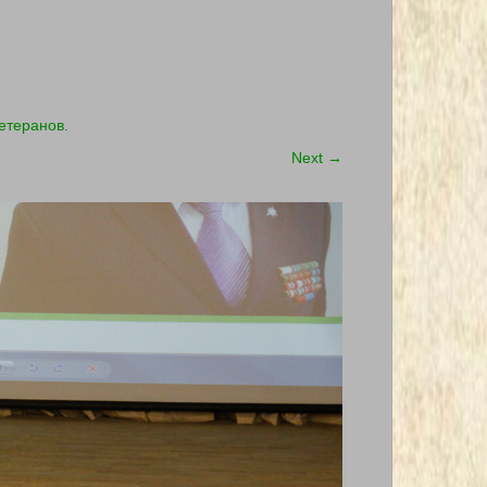
етеранов.
Next
→