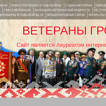
ИМЕНА
ПОИСК ПОГИБШИХ В ГОДЫ ВОЙНЫ
СУДЬБА ВЕТЕРАНА
ОФИЦЕ
Я
СМИ О ВЕТЕРАНАХ
КАЛЕНДАРЬ ВЕТЕРАНСКОЙ МУДРОСТИ
НЕ СТА
НЕНЩИНЫ В ГОДЫ ВОЙНЫ 35
МЕЖДУНАРОДНЫЕ СВЯЗИ
НАПИСАТЬ
ВЕТЕРАНЫ Г
Сайт является лауреатом ин
Menu
SKIP TO CONTENT