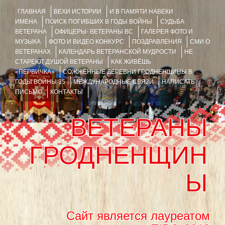
ГЛАВНАЯ
ВЕХИ ИСТОРИИ
И В ПАМЯТИ НАВЕКИ
ИМЕНА
ПОИСК ПОГИБШИХ В ГОДЫ ВОЙНЫ
СУДЬБА
ВЕТЕРАНА
ОФИЦЕРЫ- ВЕТЕРАНЫ ВС
ГАЛЕРЕЯ ФОТО И
МУЗЫКА
ФОТО И ВИДЕО КОНКУРС
ПОЗДРАВЛЕНИЯ
СМИ О
ВЕТЕРАНАХ
КАЛЕНДАРЬ ВЕТЕРАНСКОЙ МУДРОСТИ
НЕ
СТАРЕЮТ ДУШОЙ ВЕТЕРАНЫ
КАК ЖИВЁШЬ
«ПЕРВИЧКА»
СОЖЖЁННЫЕ ДЕРЕВНИ ГРОДНЕНЩИНЫ В
ГОДЫ ВОЙНЫ 35
МЕЖДУНАРОДНЫЕ СВЯЗИ
НАПИСАТЬ
ПИСЬМО
КОНТАКТЫ
ВЕТЕРАНЫ
ГРОДНЕНЩИН
Ы
Сайт является лауреатом