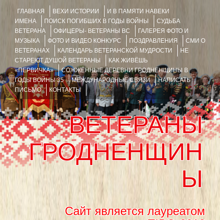
ГЛАВНАЯ
ВЕХИ ИСТОРИИ
И В ПАМЯТИ НАВЕКИ
ИМЕНА
ПОИСК ПОГИБШИХ В ГОДЫ ВОЙНЫ
СУДЬБА
ВЕТЕРАНА
ОФИЦЕРЫ- ВЕТЕРАНЫ ВС
ГАЛЕРЕЯ ФОТО И
МУЗЫКА
ФОТО И ВИДЕО КОНКУРС
ПОЗДРАВЛЕНИЯ
СМИ О
ВЕТЕРАНАХ
КАЛЕНДАРЬ ВЕТЕРАНСКОЙ МУДРОСТИ
НЕ
СТАРЕЮТ ДУШОЙ ВЕТЕРАНЫ
КАК ЖИВЁШЬ
«ПЕРВИЧКА»
СОЖЖЁННЫЕ ДЕРЕВНИ ГРОДНЕНЩИНЫ В
ГОДЫ ВОЙНЫ 35
МЕЖДУНАРОДНЫЕ СВЯЗИ
НАПИСАТЬ
ПИСЬМО
КОНТАКТЫ
ВЕТЕРАНЫ
ГРОДНЕНЩИН
Ы
Сайт является лауреатом