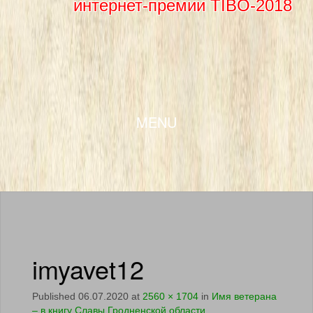
интернет-премии TIBO-2018
SKIP TO CONTENT
MENU
imyavet12
Published
06.07.2020
at
2560 × 1704
in
Имя ветерана
– в книгу Славы Гродненской области