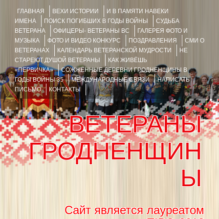
ГЛАВНАЯ
ВЕХИ ИСТОРИИ
И В ПАМЯТИ НАВЕКИ
ИМЕНА
ПОИСК ПОГИБШИХ В ГОДЫ ВОЙНЫ
СУДЬБА
ВЕТЕРАНА
ОФИЦЕРЫ- ВЕТЕРАНЫ ВС
ГАЛЕРЕЯ ФОТО И
МУЗЫКА
ФОТО И ВИДЕО КОНКУРС
ПОЗДРАВЛЕНИЯ
СМИ О
ВЕТЕРАНАХ
КАЛЕНДАРЬ ВЕТЕРАНСКОЙ МУДРОСТИ
НЕ
СТАРЕЮТ ДУШОЙ ВЕТЕРАНЫ
КАК ЖИВЁШЬ
«ПЕРВИЧКА»
СОЖЖЁННЫЕ ДЕРЕВНИ ГРОДНЕНЩИНЫ В
ГОДЫ ВОЙНЫ 35
МЕЖДУНАРОДНЫЕ СВЯЗИ
НАПИСАТЬ
ПИСЬМО
КОНТАКТЫ
ВЕТЕРАНЫ
ГРОДНЕНЩИН
Ы
Сайт является лауреатом