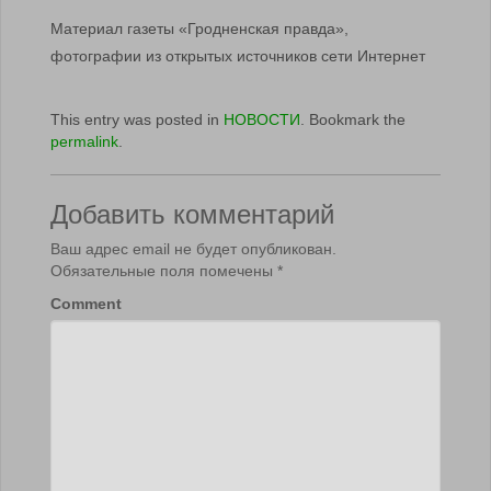
Материал газеты «Гродненская правда»,
фотографии из открытых источников сети Интернет
This entry was posted in
НОВОСТИ
. Bookmark the
permalink
.
Добавить комментарий
Ваш адрес email не будет опубликован.
Обязательные поля помечены
*
Comment