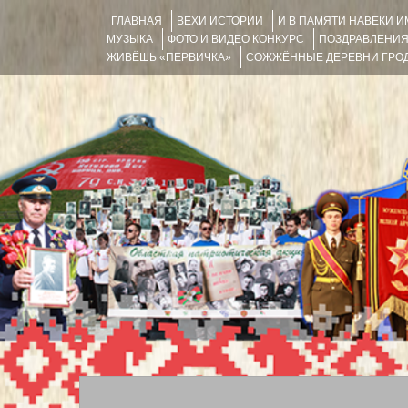
ГЛАВНАЯ
ВЕХИ ИСТОРИИ
И В ПАМЯТИ НАВЕКИ 
МУЗЫКА
ФОТО И ВИДЕО КОНКУРС
ПОЗДРАВЛЕНИ
ЖИВЁШЬ «ПЕРВИЧКА»
СОЖЖЁННЫЕ ДЕРЕВНИ ГРОД