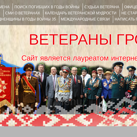
ИМЕНА
ПОИСК ПОГИБШИХ В ГОДЫ ВОЙНЫ
СУДЬБА ВЕТЕРАНА
ОФИЦЕ
Я
СМИ О ВЕТЕРАНАХ
КАЛЕНДАРЬ ВЕТЕРАНСКОЙ МУДРОСТИ
НЕ СТА
НЕНЩИНЫ В ГОДЫ ВОЙНЫ 35
МЕЖДУНАРОДНЫЕ СВЯЗИ
НАПИСАТЬ
ВЕТЕРАНЫ Г
Сайт является лауреатом ин
Menu
SKIP TO CONTENT