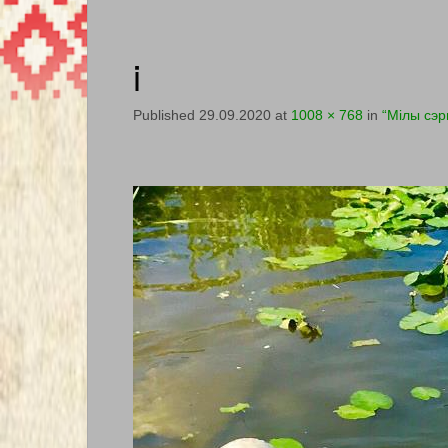
i
Published
29.09.2020
at
1008 × 768
in
“Мілы сэр