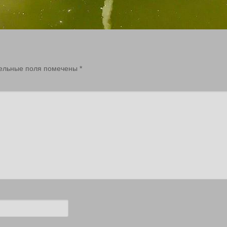
ельные поля помечены
*