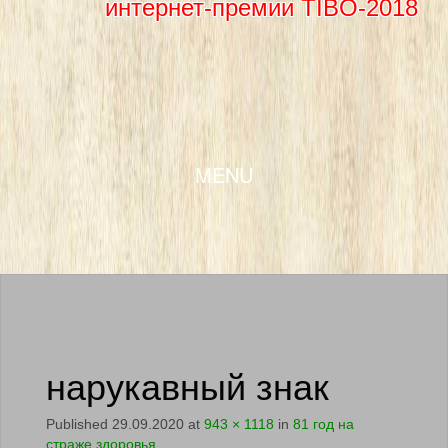
интернет-премии TIBO-2018
SKIP TO CONTENT
MENU
нарукавный знак
Published
29.09.2020
at
943 × 1118
in
81 год на
страже здоровья