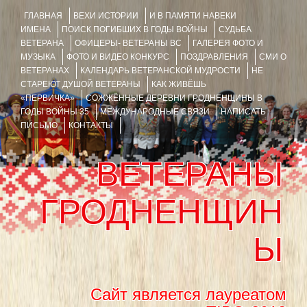
ГЛАВНАЯ
ВЕХИ ИСТОРИИ
И В ПАМЯТИ НАВЕКИ
ИМЕНА
ПОИСК ПОГИБШИХ В ГОДЫ ВОЙНЫ
СУДЬБА
ВЕТЕРАНА
ОФИЦЕРЫ- ВЕТЕРАНЫ ВС
ГАЛЕРЕЯ ФОТО И
МУЗЫКА
ФОТО И ВИДЕО КОНКУРС
ПОЗДРАВЛЕНИЯ
СМИ О
ВЕТЕРАНАХ
КАЛЕНДАРЬ ВЕТЕРАНСКОЙ МУДРОСТИ
НЕ
СТАРЕЮТ ДУШОЙ ВЕТЕРАНЫ
КАК ЖИВЁШЬ
«ПЕРВИЧКА»
СОЖЖЁННЫЕ ДЕРЕВНИ ГРОДНЕНЩИНЫ В
ГОДЫ ВОЙНЫ 35
МЕЖДУНАРОДНЫЕ СВЯЗИ
НАПИСАТЬ
ПИСЬМО
КОНТАКТЫ
ВЕТЕРАНЫ
ГРОДНЕНЩИН
Ы
Сайт является лауреатом