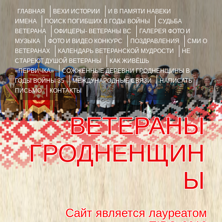
ГЛАВНАЯ
ВЕХИ ИСТОРИИ
И В ПАМЯТИ НАВЕКИ
ИМЕНА
ПОИСК ПОГИБШИХ В ГОДЫ ВОЙНЫ
СУДЬБА
ВЕТЕРАНА
ОФИЦЕРЫ- ВЕТЕРАНЫ ВС
ГАЛЕРЕЯ ФОТО И
МУЗЫКА
ФОТО И ВИДЕО КОНКУРС
ПОЗДРАВЛЕНИЯ
СМИ О
ВЕТЕРАНАХ
КАЛЕНДАРЬ ВЕТЕРАНСКОЙ МУДРОСТИ
НЕ
СТАРЕЮТ ДУШОЙ ВЕТЕРАНЫ
КАК ЖИВЁШЬ
«ПЕРВИЧКА»
СОЖЖЁННЫЕ ДЕРЕВНИ ГРОДНЕНЩИНЫ В
ГОДЫ ВОЙНЫ 35
МЕЖДУНАРОДНЫЕ СВЯЗИ
НАПИСАТЬ
ПИСЬМО
КОНТАКТЫ
ВЕТЕРАНЫ
ГРОДНЕНЩИН
Ы
Сайт является лауреатом