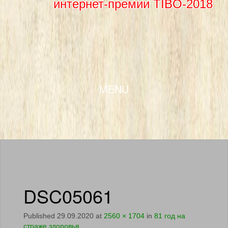
интернет-премии TIBO-2018
SKIP TO CONTENT
MENU
DSC05061
Published
29.09.2020
at
2560 × 1704
in
81 год на
страже здоровья