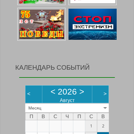
КАЛЕНДАРЬ СОБЫТИЙ
<
2026
>
<
>
Август
Месяц
П
В
С
Ч
П
С
В
1
2