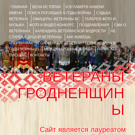
ГЛАВНАЯ
ВЕХИ ИСТОРИИ
И В ПАМЯТИ НАВЕКИ
ИМЕНА
ПОИСК ПОГИБШИХ В ГОДЫ ВОЙНЫ
СУДЬБА
ВЕТЕРАНА
ОФИЦЕРЫ- ВЕТЕРАНЫ ВС
ГАЛЕРЕЯ ФОТО И
МУЗЫКА
ФОТО И ВИДЕО КОНКУРС
ПОЗДРАВЛЕНИЯ
СМИ О
ВЕТЕРАНАХ
КАЛЕНДАРЬ ВЕТЕРАНСКОЙ МУДРОСТИ
НЕ
СТАРЕЮТ ДУШОЙ ВЕТЕРАНЫ
КАК ЖИВЁШЬ
«ПЕРВИЧКА»
СОЖЖЁННЫЕ ДЕРЕВНИ ГРОДНЕНЩИНЫ В
ГОДЫ ВОЙНЫ 35
МЕЖДУНАРОДНЫЕ СВЯЗИ
НАПИСАТЬ
ПИСЬМО
КОНТАКТЫ
ВЕТЕРАНЫ
ГРОДНЕНЩИН
Ы
Сайт является лауреатом