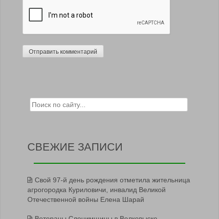
Search for:
СВЕЖИЕ ЗАПИСИ
Свой 97-й день рождения отметила жительница
агрогородка Куриловичи, инвалид Великой
Отечественной войны Елена Шарай
Ветераны Слонимщины в Волковыске