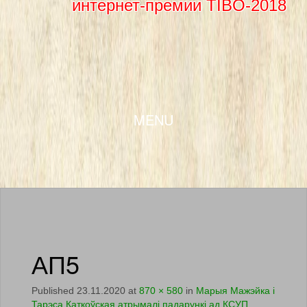
интернет-премии TIBO-2018
SKIP TO CONTENT
MENU
АП5
Published
23.11.2020
at
870 × 580
in
Марыя Мажэйка і
Тарэса Каткоўская атрымалі падарункі ад КСУП