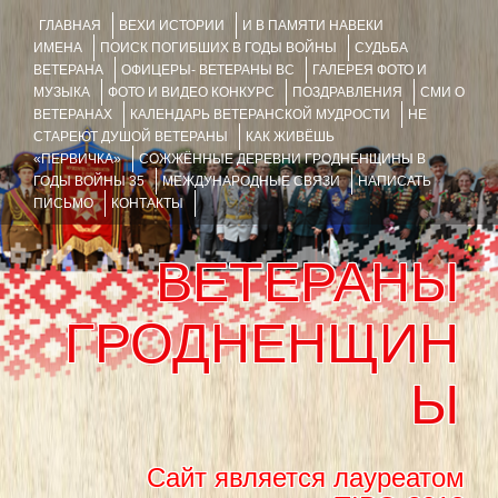
ГЛАВНАЯ
ВЕХИ ИСТОРИИ
И В ПАМЯТИ НАВЕКИ
ИМЕНА
ПОИСК ПОГИБШИХ В ГОДЫ ВОЙНЫ
СУДЬБА
ВЕТЕРАНА
ОФИЦЕРЫ- ВЕТЕРАНЫ ВС
ГАЛЕРЕЯ ФОТО И
МУЗЫКА
ФОТО И ВИДЕО КОНКУРС
ПОЗДРАВЛЕНИЯ
СМИ О
ВЕТЕРАНАХ
КАЛЕНДАРЬ ВЕТЕРАНСКОЙ МУДРОСТИ
НЕ
СТАРЕЮТ ДУШОЙ ВЕТЕРАНЫ
КАК ЖИВЁШЬ
«ПЕРВИЧКА»
СОЖЖЁННЫЕ ДЕРЕВНИ ГРОДНЕНЩИНЫ В
ГОДЫ ВОЙНЫ 35
МЕЖДУНАРОДНЫЕ СВЯЗИ
НАПИСАТЬ
ПИСЬМО
КОНТАКТЫ
ВЕТЕРАНЫ
ГРОДНЕНЩИН
Ы
Сайт является лауреатом