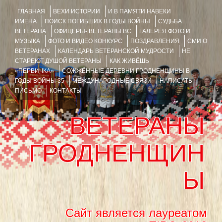
ГЛАВНАЯ
ВЕХИ ИСТОРИИ
И В ПАМЯТИ НАВЕКИ
ИМЕНА
ПОИСК ПОГИБШИХ В ГОДЫ ВОЙНЫ
СУДЬБА
ВЕТЕРАНА
ОФИЦЕРЫ- ВЕТЕРАНЫ ВС
ГАЛЕРЕЯ ФОТО И
МУЗЫКА
ФОТО И ВИДЕО КОНКУРС
ПОЗДРАВЛЕНИЯ
СМИ О
ВЕТЕРАНАХ
КАЛЕНДАРЬ ВЕТЕРАНСКОЙ МУДРОСТИ
НЕ
СТАРЕЮТ ДУШОЙ ВЕТЕРАНЫ
КАК ЖИВЁШЬ
«ПЕРВИЧКА»
СОЖЖЁННЫЕ ДЕРЕВНИ ГРОДНЕНЩИНЫ В
ГОДЫ ВОЙНЫ 35
МЕЖДУНАРОДНЫЕ СВЯЗИ
НАПИСАТЬ
ПИСЬМО
КОНТАКТЫ
ВЕТЕРАНЫ
ГРОДНЕНЩИН
Ы
Сайт является лауреатом