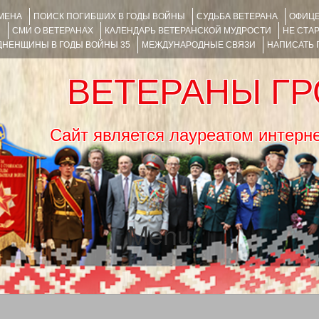
ИМЕНА
ПОИСК ПОГИБШИХ В ГОДЫ ВОЙНЫ
СУДЬБА ВЕТЕРАНА
ОФИЦЕ
Я
СМИ О ВЕТЕРАНАХ
КАЛЕНДАРЬ ВЕТЕРАНСКОЙ МУДРОСТИ
НЕ СТА
НЕНЩИНЫ В ГОДЫ ВОЙНЫ 35
МЕЖДУНАРОДНЫЕ СВЯЗИ
НАПИСАТЬ
ВЕТЕРАНЫ Г
Сайт является лауреатом ин
Menu
SKIP TO CONTENT