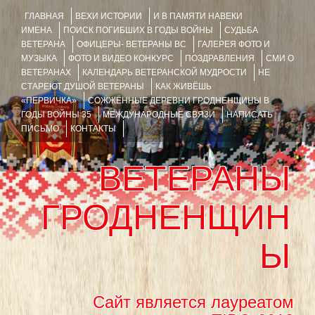
ГЛАВНАЯ
ВЕХИ ИСТОРИИ
И В ПАМЯТИ НАВЕКИ
ИМЕНА
ПОИСК ПОГИБШИХ В ГОДЫ ВОЙНЫ
СУДЬБА
ВЕТЕРАНА
ОФИЦЕРЫ- ВЕТЕРАНЫ ВС
ГАЛЕРЕЯ ФОТО И
МУЗЫКА
ФОТО И ВИДЕО КОНКУРС
ПОЗДРАВЛЕНИЯ
СМИ О
ВЕТЕРАНАХ
КАЛЕНДАРЬ ВЕТЕРАНСКОЙ МУДРОСТИ
НЕ
СТАРЕЮТ ДУШОЙ ВЕТЕРАНЫ
КАК ЖИВЁШЬ
«ПЕРВИЧКА»
СОЖЖЁННЫЕ ДЕРЕВНИ ГРОДНЕНЩИНЫ В
ГОДЫ ВОЙНЫ 35
МЕЖДУНАРОДНЫЕ СВЯЗИ
НАПИСАТЬ
ПИСЬМО
КОНТАКТЫ
ВЕТЕРАНЫ
ГРОДНЕНЩИН
Ы
Сайт является лауреатом