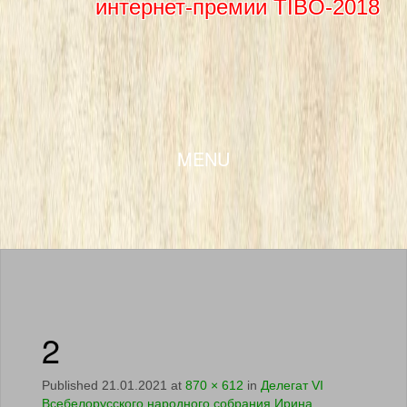
интернет-премии TIBO-2018
SKIP TO CONTENT
MENU
2
Published
21.01.2021
at
870 × 612
in
Делегат VI
Всебелорусского народного собрания Ирина