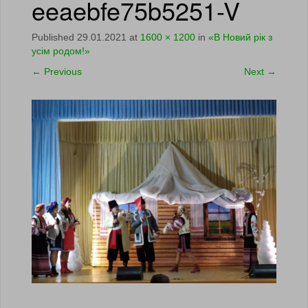
eeaebfe75b5251-V
Published
29.01.2021
at
1600 × 1200
in
«В Новий рік з
усім родом!»
←
Previous
Next
→