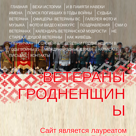
ГЛАВНАЯ
ВЕХИ ИСТОРИИ
И В ПАМЯТИ НАВЕКИ
ИМЕНА
ПОИСК ПОГИБШИХ В ГОДЫ ВОЙНЫ
СУДЬБА
ВЕТЕРАНА
ОФИЦЕРЫ- ВЕТЕРАНЫ ВС
ГАЛЕРЕЯ ФОТО И
МУЗЫКА
ФОТО И ВИДЕО КОНКУРС
ПОЗДРАВЛЕНИЯ
СМИ О
ВЕТЕРАНАХ
КАЛЕНДАРЬ ВЕТЕРАНСКОЙ МУДРОСТИ
НЕ
СТАРЕЮТ ДУШОЙ ВЕТЕРАНЫ
КАК ЖИВЁШЬ
«ПЕРВИЧКА»
СОЖЖЁННЫЕ ДЕРЕВНИ ГРОДНЕНЩИНЫ В
ГОДЫ ВОЙНЫ 35
МЕЖДУНАРОДНЫЕ СВЯЗИ
НАПИСАТЬ
ПИСЬМО
КОНТАКТЫ
ВЕТЕРАНЫ
ГРОДНЕНЩИН
Ы
Сайт является лауреатом