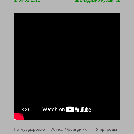
09.02.2021
Владимир Кувшинов
На муз.дорожке — Алиса Фрейндлих — «У природы