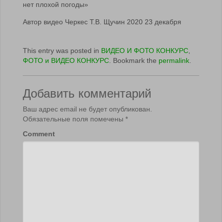
нет плохой погоды»
Автор видео Черкес Т.В. Щучин 2020 23 декабря
This entry was posted in
ВИДЕО И ФОТО КОНКУРС
,
ФОТО и ВИДЕО КОНКУРС
. Bookmark the
permalink
.
Добавить комментарий
Ваш адрес email не будет опубликован.
Обязательные поля помечены
*
Comment