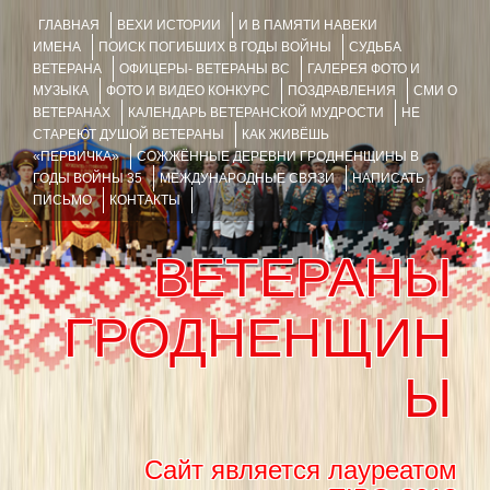
ГЛАВНАЯ
ВЕХИ ИСТОРИИ
И В ПАМЯТИ НАВЕКИ
ИМЕНА
ПОИСК ПОГИБШИХ В ГОДЫ ВОЙНЫ
СУДЬБА
ВЕТЕРАНА
ОФИЦЕРЫ- ВЕТЕРАНЫ ВС
ГАЛЕРЕЯ ФОТО И
МУЗЫКА
ФОТО И ВИДЕО КОНКУРС
ПОЗДРАВЛЕНИЯ
СМИ О
ВЕТЕРАНАХ
КАЛЕНДАРЬ ВЕТЕРАНСКОЙ МУДРОСТИ
НЕ
СТАРЕЮТ ДУШОЙ ВЕТЕРАНЫ
КАК ЖИВЁШЬ
«ПЕРВИЧКА»
СОЖЖЁННЫЕ ДЕРЕВНИ ГРОДНЕНЩИНЫ В
ГОДЫ ВОЙНЫ 35
МЕЖДУНАРОДНЫЕ СВЯЗИ
НАПИСАТЬ
ПИСЬМО
КОНТАКТЫ
ВЕТЕРАНЫ
ГРОДНЕНЩИН
Ы
Сайт является лауреатом