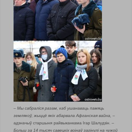
– Мы сабраліся разам, каб ушанаваць памяць
землякоў, жыццё якіх абарвала Афганская вайна,
–
адзначыў старшыня райвыканкама Ігар Шалудзін.
–
Больш за 14 тысяч савецкіх воінаў загінулі на чужой