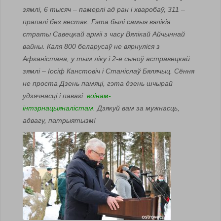
зямлі, 6 тысяч – памерлі ад ран і хваробаў, 311 –
прапалі без вестак. Гэта былі самыя вялікія
страты Савецкай арміі з часу Вялікай Айчыннай
вайны. Каля 800 беларусаў не вярнуліся з
Афганістана, у тым ліку і 2-е сыноў астравецкай
зямлі – Іосіф Канстовіч і Станіслаў Бялячыц. Сёння
не проста Дзень памяці, гэта дзень шчырай
удзячнасці і павагі
воінам-
інтэрнацыяналістам.
Дзякуй вам за мужнасць,
адвагу, патрыятызм!