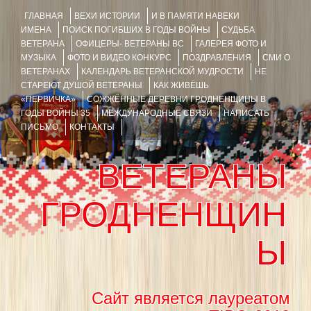
ГЛАВНАЯ
ВЕХИ ИСТОРИИ
И В ПАМЯТИ НАВЕКИ
ИМЕНА
ПОИСК ПОГИБШИХ В ГОДЫ ВОЙНЫ
СУДЬБА
ВЕТЕРАНА
ОФИЦЕРЫ- ВЕТЕРАНЫ ВС
ГАЛЕРЕЯ ФОТО И
МУЗЫКА
ФОТО И ВИДЕО КОНКУРС
ПОЗДРАВЛЕНИЯ
СМИ О
ВЕТЕРАНАХ
КАЛЕНДАРЬ ВЕТЕРАНСКОЙ МУДРОСТИ
НЕ
СТАРЕЮТ ДУШОЙ ВЕТЕРАНЫ
КАК ЖИВЁШЬ
«ПЕРВИЧКА»
СОЖЖЁННЫЕ ДЕРЕВНИ ГРОДНЕНЩИНЫ В
ГОДЫ ВОЙНЫ 35
МЕЖДУНАРОДНЫЕ СВЯЗИ
НАПИСАТЬ
ПИСЬМО
КОНТАКТЫ
ВЕТЕРАНЫ
ГРОДНЕНЩИН
Ы
Сайт является лауреатом