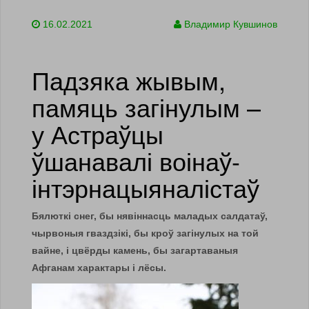
16.02.2021
Владимир Кувшинов
Падзяка жывым,
памяць загінулым –
у Астраўцы
ўшанавалі воінаў-
інтэрнацыяналістаў
Бялюткі снег, бы нявіннасць маладых салдатаў,
чырвоныя гваздзікі, бы кроў загінулых на той
вайне, і цвёрды камень, бы загартаваныя
Афганам характары і лёсы.