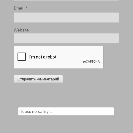
Email
*
Website
Search for: