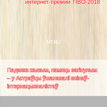
интернет-премии TIBO-2018
SKIP TO CONTENT
MENU
Падзяка жывым, памяць загінулым
– у Астраўцы ўшанавалі воінаў-
інтэрнацыяналістаў