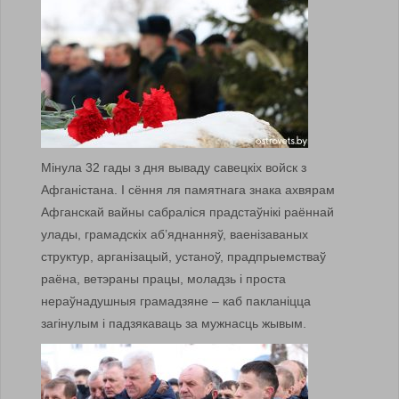
Мінула 32 гады з дня вываду савецкіх войск з
Афганістана. І сёння ля памятнага знака ахвярам
Афганскай вайны сабраліся прадстаўнікі раённай
улады, грамадскіх аб’яднанняў, ваенізаваных
структур, арганізацый, устаноў, прадпрыемстваў
раёна, ветэраны працы, моладзь і проста
нераўнадушныя грамадзяне – каб пакланіцца
загінулым і падзякаваць за мужнасць жывым.