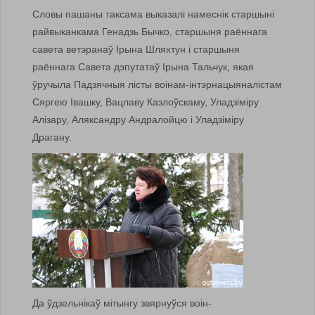
Словы пашаны таксама выказалі намеснік старшыні
райвыканкама Генадзь Бычко, старшыня раённага
савета ветэранаў Ірына Шляхтун і старшыня
раённага Савета дэпутатаў Ірына Тальчук, якая
ўручыла Падзячныя лісты воінам-інтэрнацыяналістам
Сяргею Івашку, Вацлаву Казлоўскаму, Уладзіміру
Алізару, Аляксандру Андралойцю і Уладзіміру
Драгану.
Да ўдзельнікаў мітынгу звярнуўся воін-