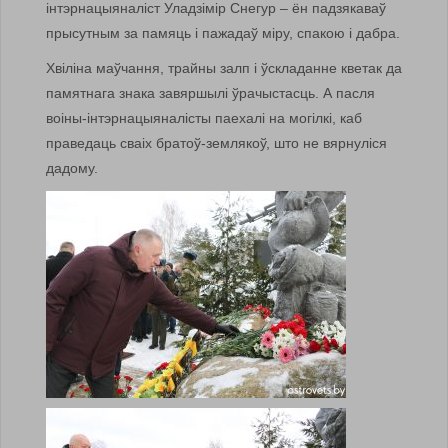
інтэрнацыяналіст Уладзімір Снегур – ён падзякаваў
прысутным за памяць і пажадаў міру, спакою і дабра.
Хвіліна маўчання, трайны залп і ўскладанне кветак да
памятнага знака завяршылі ўрачыстасць. А пасля
воіны-інтэрнацыяналісты паехалі на могілкі, каб
праведаць сваіх братоў-землякоў, што не вярнуліся
дадому.