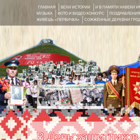
ГЛАВНАЯ
ВЕХИ ИСТОРИИ
И В ПАМЯТИ НАВЕКИ 
МУЗЫКА
ФОТО И ВИДЕО КОНКУРС
ПОЗДРАВЛЕНИ
ЖИВЁШЬ «ПЕРВИЧКА»
СОЖЖЁННЫЕ ДЕРЕВНИ ГРОД
В День защитников