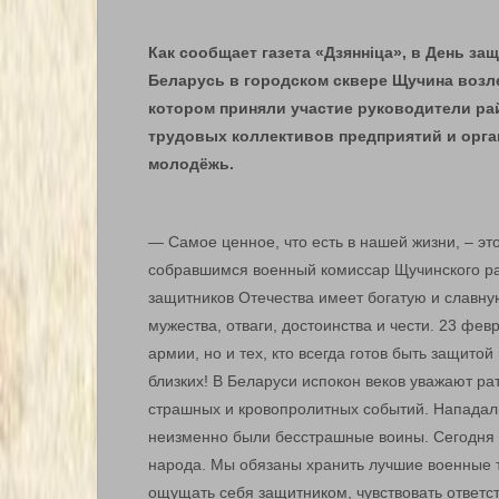
Как сообщает газета «Дзяннiца», в День з
Беларусь в городском сквере Щучина возл
котором приняли участие руководители ра
трудовых коллективов предприятий и орга
молодёжь.
— Самое ценное, что есть в нашей жизни, – эт
собравшимся военный комиссар Щучинского ра
защитников Отечества имеет богатую и славну
мужества, отваги, достоинства и чести. 23 февр
армии, но и тех, кто всегда готов быть защито
близких! В Беларуси испокон веков уважают р
страшных и кровопролитных событий. Нападали
неизменно были бесстрашные воины. Сегодня 
народа. Мы обязаны хранить лучшие военные 
ощущать себя защитником, чувствовать ответст