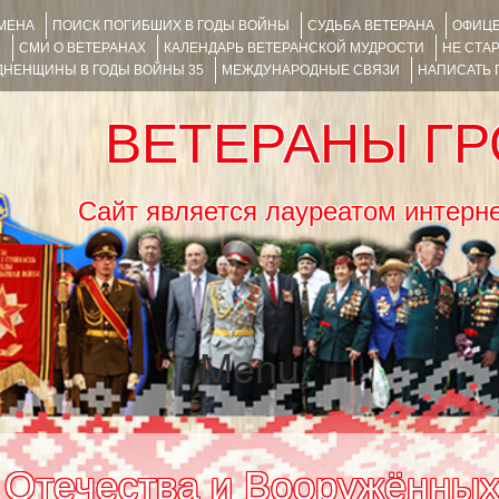
ИМЕНА
ПОИСК ПОГИБШИХ В ГОДЫ ВОЙНЫ
СУДЬБА ВЕТЕРАНА
ОФИЦЕ
Я
СМИ О ВЕТЕРАНАХ
КАЛЕНДАРЬ ВЕТЕРАНСКОЙ МУДРОСТИ
НЕ СТА
НЕНЩИНЫ В ГОДЫ ВОЙНЫ 35
МЕЖДУНАРОДНЫЕ СВЯЗИ
НАПИСАТЬ
ВЕТЕРАНЫ Г
Сайт является лауреатом ин
Menu
SKIP TO CONTENT
 Отечества и Вооружённых