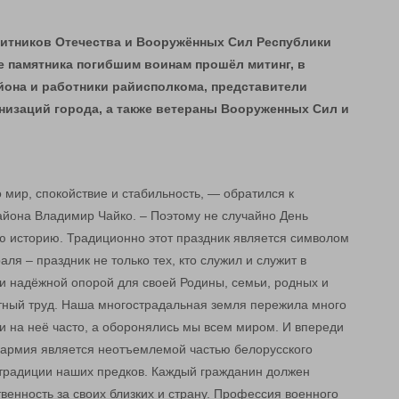
ащитников Отечества и Вооружённых Сил Республики
е памятника погибшим воинам прошёл митинг, в
йона и работники райисполкома, представители
низаций города, а также ветераны Вооруженных Сил и
о мир, спокойствие и стабильность, — обратился к
йона Владимир Чайко. – Поэтому не случайно День
ю историю. Традиционно этот праздник является символом
аля – праздник не только тех, кто служил и служит в
й и надёжной опорой для своей Родины, семьи, родных и
атный труд. Наша многострадальная земля пережила много
 на неё часто, а оборонялись мы всем миром. И впереди
армия является неотъемлемой частью белорусского
традиции наших предков. Каждый гражданин должен
венность за своих близких и страну. Профессия военного