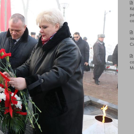
К
р
с
з
С
со
М